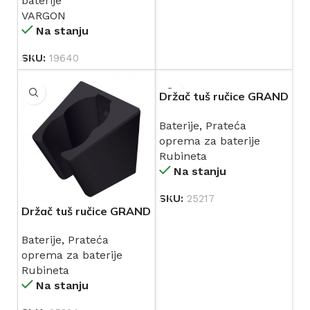
baterije
VARGON
Na stanju
SKU:
19640
Držač tuš ručice GRAND
RUBINETA 623005
Baterije
,
Prateća
oprema za baterije
Rubineta
Na stanju
SKU:
25217
Držač tuš ručice GRAND
crni RUBINETA 623021
Baterije
,
Prateća
oprema za baterije
Rubineta
Na stanju