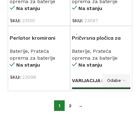
oprema za baterije
oprema za baterije
Na stanju
Na stanju
SKU:
23100
SKU:
23097
Perlator kromirani
Pričvrsna pločica za
28×1
usadne baterije s
Baterije
,
Prateća
Baterije
,
Prateća
jednim vijkom
oprema za baterije
oprema za baterije
Na stanju
Na stanju
SKU:
23098
VARIJACIJA
1
2
→