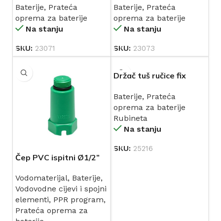
Baterije
,
Prateća
Baterije
,
Prateća
ravna K35 A HWS
ravna K40 A HWS
oprema za baterije
oprema za baterije
KLUDI-KEROX
KLUDI-KEROX
Na stanju
Na stanju
SKU:
23071
SKU:
23073
Držač tuš ručice fix
RUBINETA 623003
Baterije
,
Prateća
oprema za baterije
Rubineta
Na stanju
SKU:
25216
Čep PVC ispitni Ø1/2”
VARGON
Vodomaterijal
,
Baterije
,
Vodovodne cijevi i spojni
elementi
,
PPR program
,
Prateća oprema za