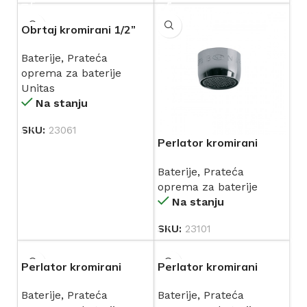
Obrtaj kromirani 1/2”
UNITAS VAL (19377)
Baterije
,
Prateća
oprema za baterije
Unitas
Na stanju
SKU:
23061
Perlator kromirani
22×1
Baterije
,
Prateća
oprema za baterije
Na stanju
SKU:
23101
Perlator kromirani
Perlator kromirani
24×1
24×1 zglobni za bide
Baterije
,
Prateća
Baterije
,
Prateća