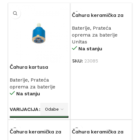
Čahura keramička za
jednoručnu bateriju Ø
Baterije
,
Prateća
40 UNITAS
oprema za baterije
Unitas
Na stanju
SKU:
23085
Čahura kartusa
keramička za
Baterije
,
Prateća
jednoručnu bateriju Ø
oprema za baterije
35 i 40
Na stanju
VARIJACIJA
Čahura keramička za
Čahura keramička za
jednoručnu bateriju
jednoručnu bateriju