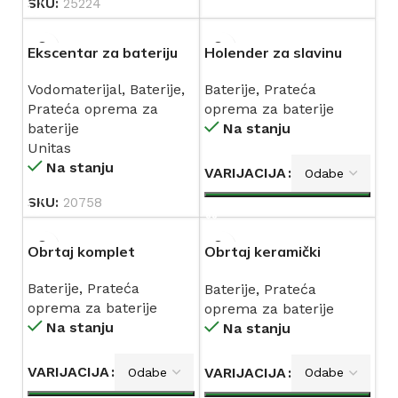
SKU:
25224
Ekscentar za bateriju
Holender za slavinu
UNITAS (21161)
Baterije
,
Prateća
Vodomaterijal
,
Baterije
,
oprema za baterije
Prateća oprema za
Na stanju
baterije
Unitas
Na stanju
VARIJACIJA
SKU:
20758
Obrtaj komplet
Obrtaj keramički
komplet
Baterije
,
Prateća
Baterije
,
Prateća
oprema za baterije
oprema za baterije
Na stanju
Na stanju
VARIJACIJA
VARIJACIJA