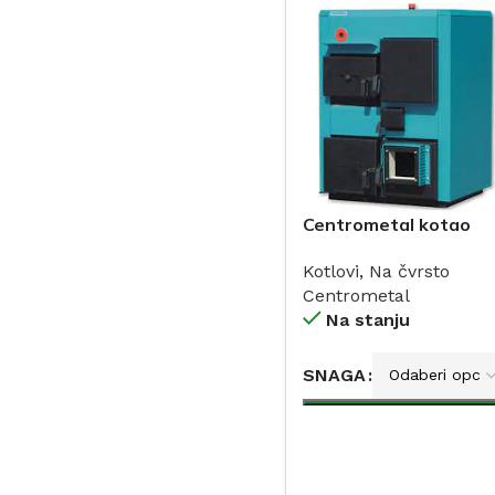
Centrometal kotao
CTM-PLUS na drva 25
Kotlovi
,
Na čvrsto
50kW
Centrometal
Na stanju
SNAGA
DODAJ