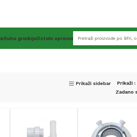
je
Suha gradnja
Ostala oprema
Prikaži
Prikaži sidebar