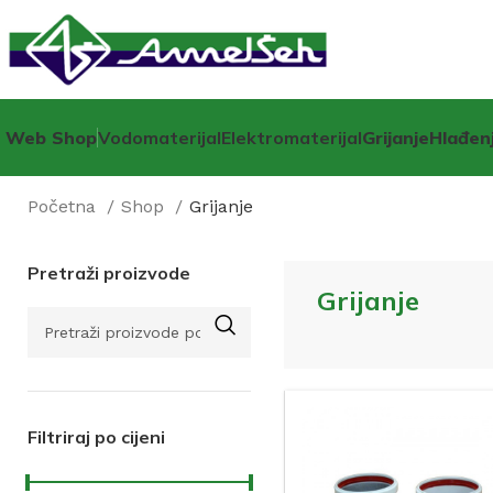
Web Shop
Vodomaterijal
Elektromaterijal
Grijanje
Hlađen
Početna
Shop
Grijanje
Pretraži proizvode
Grijanje
Filtriraj po cijeni