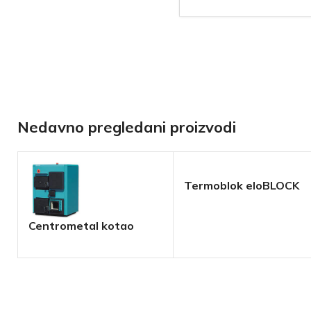
Nedavno pregledani proizvodi
Termoblok eloBLOCK
VAILLANT
Centrometal kotao
CTM-PLUS na drva 25-
50kW