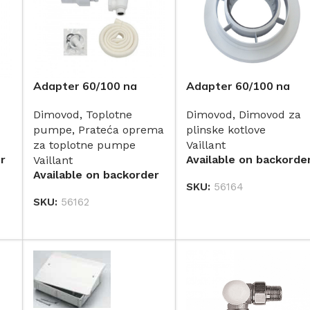
Adapter 60/100 na
Adapter 60/100 na
80/125 sa odvodom
80/125 za
Dimovod
,
Toplotne
Dimovod
,
Dimovod za
kondenzata za
kondenzacijske
pumpe
,
Prateća oprema
plinske kotlove
konvencionalne
ecoTEC/5 VU/VUW
za toplotne pumpe
Vaillant
VU/VUW uređaje
modele VAILLANT
r
Available on backorde
Vaillant
VAILLANT 0020202465
0020147469
Available on backorder
SKU:
56164
DODAJ
SKU:
56162
DODAJ