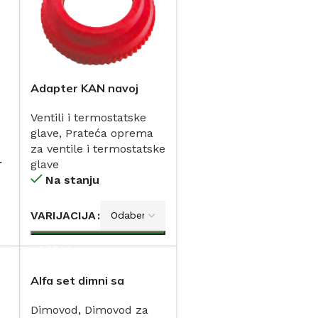
Adapter KAN navoj
Ventili i termostatske
glave
,
Prateća oprema
za ventile i termostatske
r
glave
Na stanju
VARIJACIJA
DODAJ
Alfa set dimni sa
rozetnom
Dimovod
,
Dimovod za