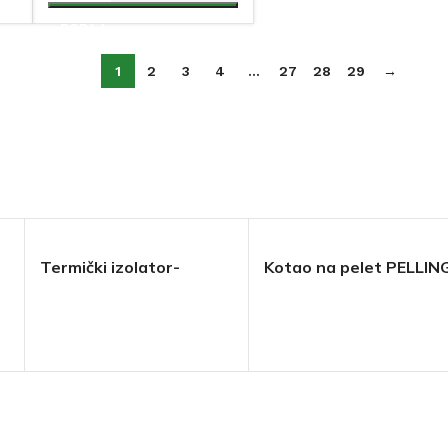
DODAJ
1
2
3
4
…
27
28
29
→
Termički izolator-
Kotao na pelet PELLIN
zaštita 3 / 4” STS.S
THERMOFLUX 20-100
WATTS
kW