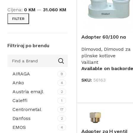
Cijena:
0 KM
—
31.060 KM
FILTER
Adapter 60/100 na
80/125 sa odvodom
Filtriraj po brendu
Dimovod
,
Dimovod za
kondenzata za
plinske kotlove
konvencionalne
Vaillant
VU/VUW uređaje
Available on backorde
VAILLANT
AIRAGA
9
(0020045709)
SKU:
56163
Anko
4
DODAJ
Austria emajl
2
Caleffi
1
Centrometal
17
Danfoss
2
EMOS
4
Adapter za H ventil