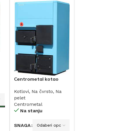
-
Centrometal kotao
CTM-PLUS na drva sa
Kotlovi
,
Na čvrsto
,
Na
bojlerom 25 i 35kW
pelet
Centrometal
Na stanju
SNAGA