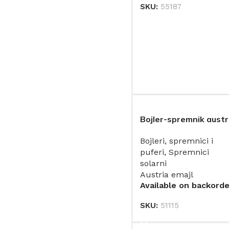
VARGON
SKU:
55187
1
DODAJ
Viega
26
Bojler-spremnik austr
emajl 400L 2 spirale 1
Bojleri, spremnici i
bara
puferi
,
Spremnici
solarni
Austria emajl
Available on backorde
SKU:
51115
DODAJ