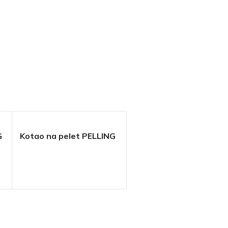
G
Kotao na pelet PELLING
ECO THERMOFLUX
Kotao na čvrsto gorivo
STILMETAL-LAFAT 25-
50 kW