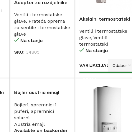
Adapter za razdjelnike
16X2 1/2 16X2
 i
Ventili i termostatske
Aksialni termostatski
glave
,
Prateća oprema
ventil 1/2”
za ventile i termostatske
Ventili i termostatske
glave
glave
,
Ventili
Na stanju
termostatski
Na stanju
SKU:
34805
DODAJ
VARIJACIJA
DODAJ
ki
Bojler austria emajl
2spirale bez grijača 10
Bojleri, spremnici i
DT
bara
puferi
,
Spremnici
solarni
Austria emajl
Available on backorder