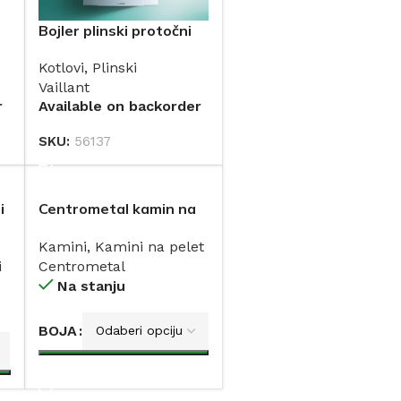
Bojler plinski protočni
4
MAG mini 114/1 Z(H-
Kotlovi
,
Plinski
SEE) 11 (dimnjak)
Vaillant
VAILLANT
r
Available on backorder
SKU:
56137
DODAJ
i
Centrometal kamin na
pelet Z12 (2,64-
Kamini
,
Kamini na pelet
9,05kW)
i
Centrometal
Na stanju
BOJA
DODAJ