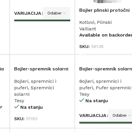
Bojler plinski protočni
VARIJACIJA
MAG 144/1 Z(H-SEE) 1
Kotlovi
,
Plinski
(dimnjak) VAILLANT
DODAJ
Vaillant
Available on backorde
SKU:
56138
DODAJ
ia
Bojler-spremnik solarni
Bojler-spremnik solarn
0
300L s dva dvostruka
dva izmjenjivača TESY
Bojleri, spremnici i
Bojleri, spremnici i
izmjenjivača topline s
puferi
,
Spremnici
puferi
,
Pufer spremnic
povećanom površinom
solarni
Tesy
TESY
Tesy
Na stanju
r
Na stanju
VARIJACIJA
SKU:
51193
DODAJ
DODAJ