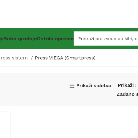
je
Suha gradnja
Ostala oprema
 press sistem
Press VIEGA (Smartpress)
Prikaži
Prikaži sidebar