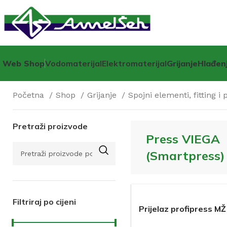
Web Shop
Vodomaterijal
Elektromaterijal
Grijanje
Hlađen
Početna
Shop
Grijanje
Spojni elementi, fitting i
Pretraži proizvode
Press VIEGA
(Smartpress)
Filtriraj po cijeni
Prijelaz profipress MŽ
VIEGA