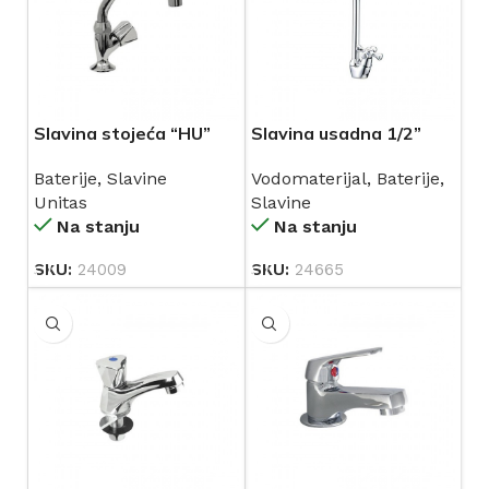
Slavina stojeća “HU”
Slavina usadna 1/2”
izljev UNITAS
dugi izljev
Baterije
,
Slavine
Vodomaterijal
,
Baterije
,
Unitas
Slavine
Na stanju
Na stanju
SKU:
24009
SKU:
24665