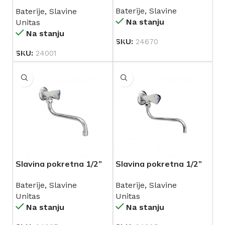
holenderom 1/2”
Baterije
,
Slavine
Baterije
,
Slavine
UNITAS (10151)
Na stanju
Unitas
Na stanju
SKU:
24670
SKU:
24001
Slavina pokretna 1/2”
Slavina pokretna 1/2”
UNITAS (10352)
UNITAS 10351
Baterije
,
Slavine
Baterije
,
Slavine
Unitas
Unitas
Na stanju
Na stanju