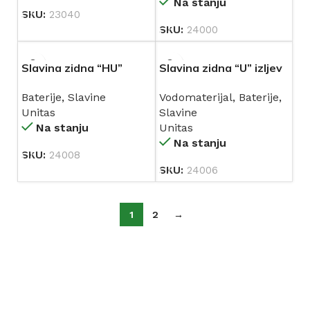
Na stanju
SKU:
23040
SKU:
24000
Slavina zidna “HU”
Slavina zidna “U” izljev
izljev Ø 18 UNITAS
UNITAS (10355)
Baterije
,
Slavine
Vodomaterijal
,
Baterije
,
(10354)
Unitas
Slavine
Na stanju
Unitas
Na stanju
SKU:
24008
SKU:
24006
1
2
→