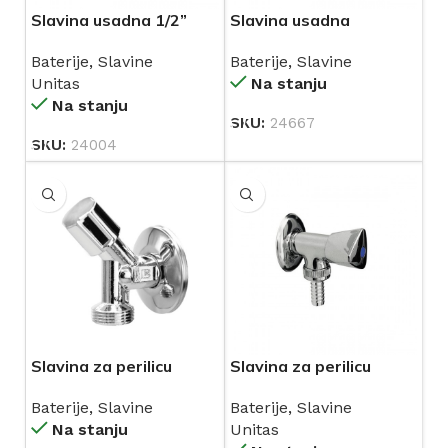
Slavina usadna 1/2”
Slavina usadna
UNITAS (10551)
jednoručna
Baterije
,
Slavine
Baterije
,
Slavine
Unitas
Na stanju
Na stanju
SKU:
24667
SKU:
24004
Slavina za perilicu
Slavina za perilicu
rublja 1/2-3/4
rublja 1/2”-3/4” UNITAS
Baterije
,
Slavine
Baterije
,
Slavine
(10152)
Na stanju
Unitas