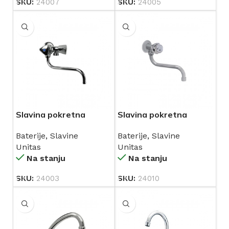
SKU:
24007
SKU:
24005
Slavina pokretna
Slavina pokretna
kombinirana UNITAS
UNITAS VAL (10358)
Baterije
,
Slavine
Baterije
,
Slavine
(10251)
Unitas
Unitas
Na stanju
Na stanju
SKU:
24003
SKU:
24010