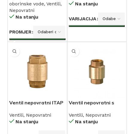
oborinske vode
,
Ventili
,
Na stanju
Nepovratni
Na stanju
VARIJACIJA
PROMJER
Ventil nepovratni ITAP
Ventil nepovratni s
mesinganom
Ventili
,
Nepovratni
Ventili
,
Nepovratni
membranom
Na stanju
Na stanju