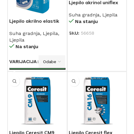
Ljepilo akrinol uniflex
25/1
Suha gradnja
,
Ljepila
Ljepilo akrilno elastik
Na stanju
SKU:
56658
Suha gradnja
,
Ljepila
,
Ljepila
Na stanju
VARIJACIJA
Ljepilo Ceresit CM9
Ljepilo Ceresit flex