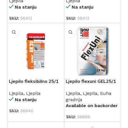
Ljepila
Ljepila
Na stanju
Na stanju
SKU:
56412
SKU:
56413
Ljepilo fleksibilno 25/1
Ljepilo flexuni GEL25/1
ISOMAT AK20
BAUMIT
Ljepila
,
Ljepila
Ljepila
,
Ljepila
,
Suha
Na stanju
gradnja
Available on backorder
SKU:
56640
SKU:
56666