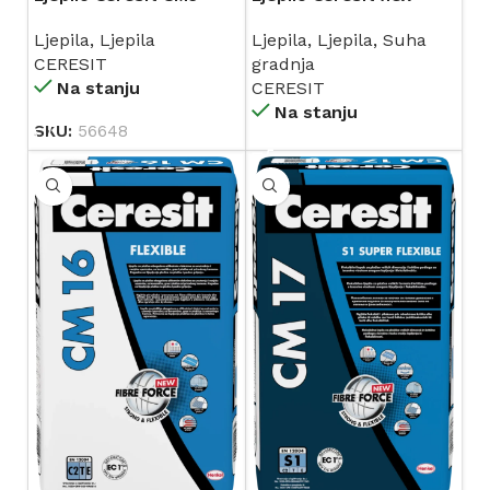
25/1
CM16 25/1
Ljepila
,
Ljepila
Ljepila
,
Ljepila
,
Suha
CERESIT
gradnja
Na stanju
CERESIT
Na stanju
SKU:
56648