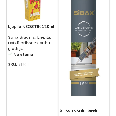
Ljepilo NEOSTIK 120ml
Suha gradnja
,
Ljepila
,
Ostali pribor za suhu
gradnju
Na stanju
SKU:
71204
Silikon akrilni bijeli
SIBAX