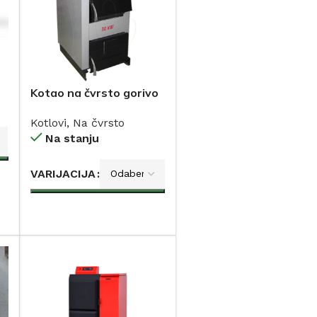
o
Kotao na čvrsto gorivo
STILMETAL-LAFAT 25-
Kotlovi
,
Na čvrsto
50 kW
Na stanju
VARIJACIJA
DODAJ