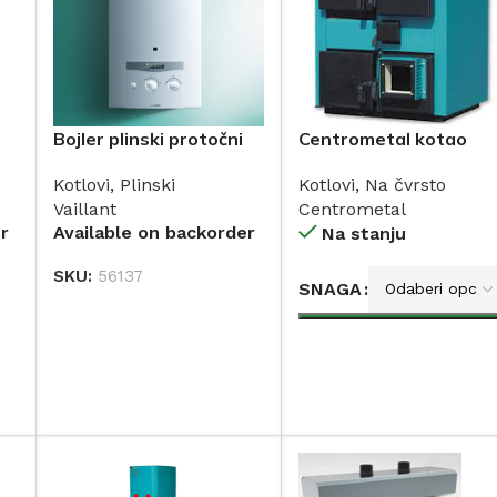
Bojler plinski protočni
Centrometal kotao
14
MAG mini 114/1 Z(H-
CTM-PLUS na drva 25
Kotlovi
,
Plinski
Kotlovi
,
Na čvrsto
SEE) 11 (dimnjak)
50kW
Vaillant
Centrometal
VAILLANT
r
Available on backorder
Na stanju
SKU:
56137
SNAGA
DODAJ
DODAJ