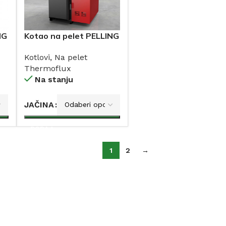
NG
Kotao na pelet PELLING
THERMOFLUX 20-100
Kotlovi
,
Na pelet
kW
Thermoflux
Na stanju
JAČINA
DODAJ
1
2
→