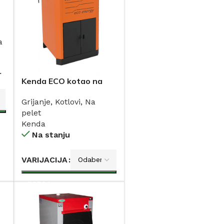
a
r
Kenda ECO kotao na
pelet 25kW
Grijanje
,
Kotlovi
,
Na
pelet
Kenda
Na stanju
VARIJACIJA
DODAJ