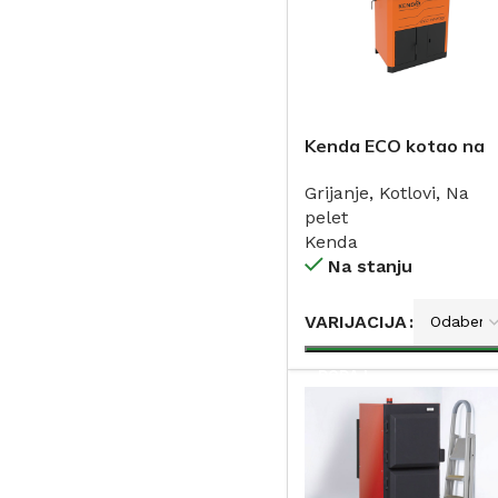
Kenda ECO kotao na
pelet 35, 40, 50, i 70
Grijanje
,
Kotlovi
,
Na
pelet
Kenda
Na stanju
VARIJACIJA
DODAJ