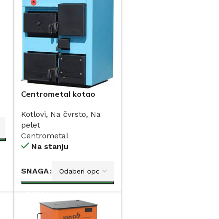
-
Centrometal kotao
CTM-PLUS na drva sa
Kotlovi
,
Na čvrsto
,
Na
bojlerom 25 i 35kW
pelet
Centrometal
Na stanju
SNAGA
DODAJ