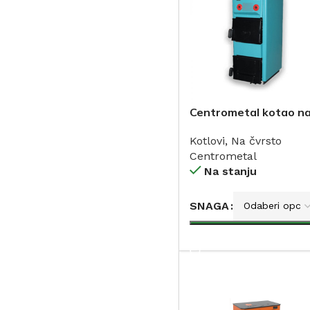
Centrometal kotao n
čvrsto gorivo 14-
Kotlovi
,
Na čvrsto
110kW
Centrometal
Na stanju
SNAGA
DODAJ