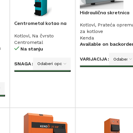
Hidraulična skretnica
KENDA
Centrometal kotao na
Kotlovi
,
Prateća oprem
čvrsto gorivo sa
za kotlove
Kotlovi
,
Na čvrsto
bojlerom 30-50kW
Kenda
Centrometal
Available on backorde
a
Na stanju
VARIJACIJA
SNAGA
DODAJ
DODAJ