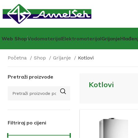
Web Shop
Vodomaterijal
Elektromaterijal
Grijanje
Hlađen
Početna
Shop
Grijanje
Kotlovi
Pretraži proizvode
Kotlovi
Filtriraj po cijeni