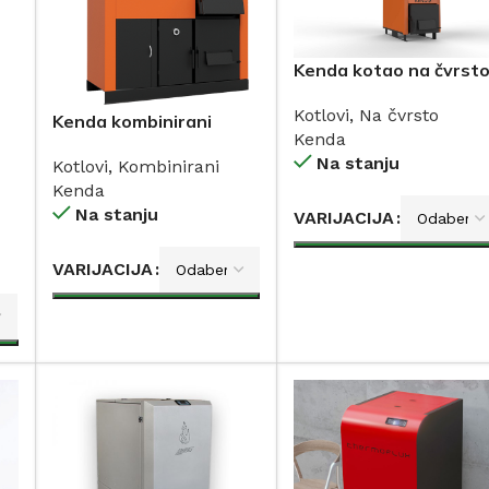
Kenda kotao na čvrst
gorivo
Kotlovi
,
Na čvrsto
Kenda kombinirani
Kenda
kotao drvo-pelet
Na stanju
Kotlovi
,
Kombinirani
kW
Kenda
Na stanju
VARIJACIJA
VARIJACIJA
DODAJ
DODAJ