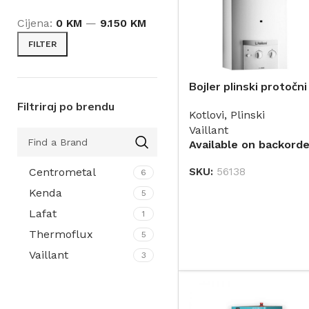
Cijena:
0 KM
—
9.150 KM
FILTER
Bojler plinski protočni
MAG 144/1 Z(H-SEE) 
Filtriraj po brendu
Kotlovi
,
Plinski
(dimnjak) VAILLANT
Vaillant
Available on backorde
SKU:
56138
Centrometal
6
DODAJ
Kenda
5
Lafat
1
Thermoflux
5
Vaillant
3