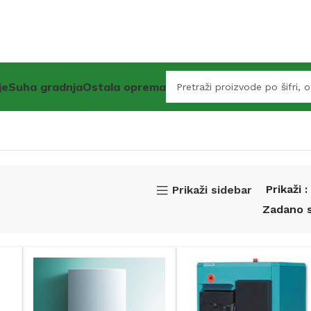
je
Suha gradnja
Ostala oprema
Prikaži
Prikaži sidebar