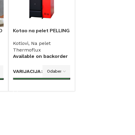
O
Kotao na pelet PELLING
5
ECO THERMOFLUX
Kotlovi
,
Na pelet
Thermoflux
Available on backorder
VARIJACIJA
DODAJ