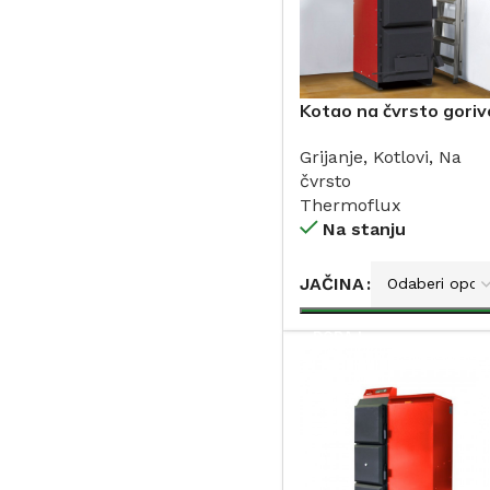
Kotao na čvrsto goriv
THERMOFLUX 20-45
Grijanje
,
Kotlovi
,
Na
kW
čvrsto
Thermoflux
Na stanju
JAČINA
DODAJ