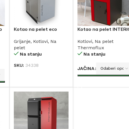
o
Kotao na pelet eco
Kotao na pelet INTERI
Compact 25 kW LAFAT
THERMOFLUX 15-22-2
Grijanje
,
Kotlovi
,
Na
Kotlovi
,
Na pelet
kW
pelet
Thermoflux
Na stanju
Na stanju
SKU:
34338
JAČINA
DODAJ
DODAJ