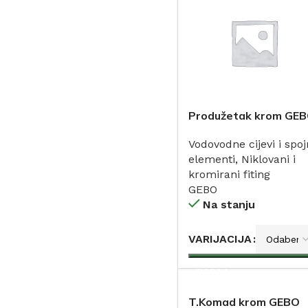
Produžetak krom GE
Vodovodne cijevi i spoj
elementi
,
Niklovani i
kromirani fiting
GEBO
Na stanju
VARIJACIJA
DODAJ
T.Komad krom GEBO