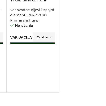
i
Vodovodne cijevi i spojni
elementi
,
Niklovani i
kromirani fiting
Na stanju
VARIJACIJA
DODAJ