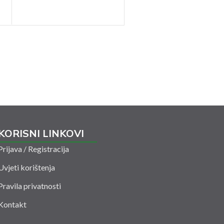
Spojnica T HPE PN 16
bar UNIDELTA (1005)
KORISNI LINKOVI
Prijava / Registracija
Uvjeti korištenja
Pravila privatnosti
Kontakt