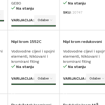
GEBO
Na stanju
Na stanju
SKU:
20747
DODAJ
VARIJACIJA
DODAJ
Nipl krom 1552C
Nipl krom redukovani
ni
Vodovodne cijevi i spojni
Vodovodne cijevi i spojn
elementi
,
Niklovani i
elementi
,
Niklovani i
kromirani fiting
kromirani fiting
Na stanju
Na stanju
VARIJACIJA
VARIJACIJA
DODAJ
DODAJ
Produžetak kromirani
Redukcija krom M/Ž