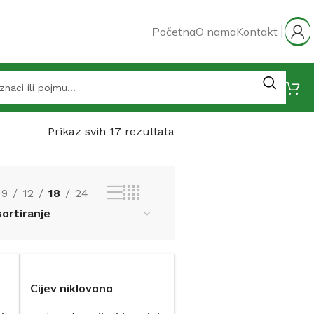
Početna
O nama
Kontakt
Prikaz svih 17 rezultata
9
12
18
24
Cijev niklovana
usponska Ø 15×1000