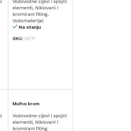
i
Vodovodne cijevi i spojni
.)
mm IVAR (550015)
elementi
,
Niklovani i
kromirani fiting
,
Vodomaterijal
Na stanju
SKU:
32171
DODAJ
Mufna krom
i
Vodovodne cijevi i spojni
elementi
,
Niklovani i
kromirani fiting