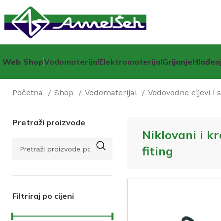
Web Shop
Vodomaterijal
Elektromaterijal
Grijanje
Hlađen
Početna
Shop
Vodomaterijal
Vodovodne cijevi i 
Pretraži proizvode
Niklovani i k
fiting
Filtriraj po cijeni