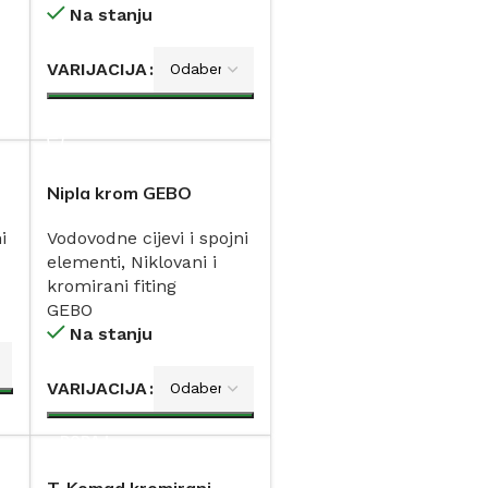
Na stanju
VARIJACIJA
DODAJ
Nipla krom GEBO
i
Vodovodne cijevi i spojni
elementi
,
Niklovani i
kromirani fiting
GEBO
Na stanju
VARIJACIJA
DODAJ
T-Komad kromirani