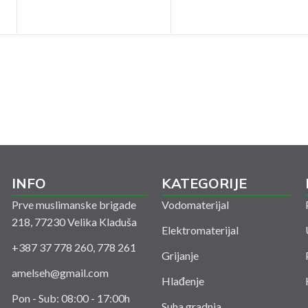
INFO
KATEGORIJE
Prve muslimanske brigade
Vodomaterijal
218, 77230 Velika Kladuša
Elektromaterijal
+387 37 778 260, 778 261
Grijanje
amelseh@gmail.com
Hlađenje
Pon - Sub: 08:00 - 17:00h
Suha gradnja