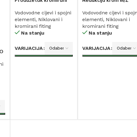
Vodovodne cijevi i spojni
Vodovodne cijevi i spojn
elementi
,
Niklovani i
elementi
,
Niklovani i
kromirani fiting
kromirani fiting
Na stanju
Na stanju
VARIJACIJA
VARIJACIJA
BO
DODAJ
DODAJ
ni