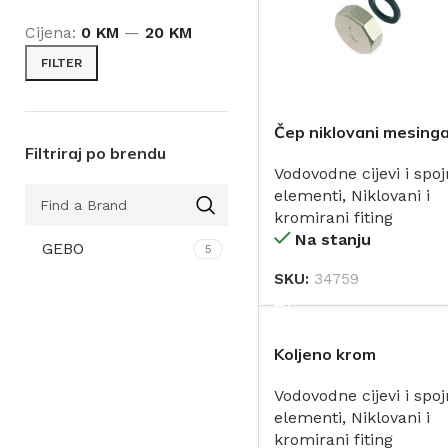
Cijena:
0 KM
—
20 KM
FILTER
Čep niklovani mesinga
Filtriraj po brendu
sa zaptivačem ITAP
Vodovodne cijevi i spoj
elementi
,
Niklovani i
kromirani fiting
Na stanju
GEBO
5
SKU:
34759
DODAJ
Koljeno krom
Vodovodne cijevi i spoj
elementi
,
Niklovani i
kromirani fiting