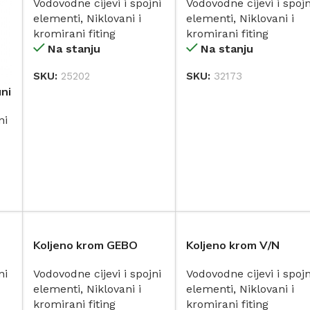
Vodovodne cijevi i spojni
Vodovodne cijevi i spojn
mm HEIMEIER (3831-15
elementi
,
Niklovani i
elementi
,
Niklovani i
kromirani fiting
kromirani fiting
Na stanju
Na stanju
SKU:
25202
SKU:
32173
DODAJ
DODAJ
ni
ni
Koljeno krom GEBO
Koljeno krom V/N
ni
Vodovodne cijevi i spojni
Vodovodne cijevi i spojn
elementi
,
Niklovani i
elementi
,
Niklovani i
kromirani fiting
kromirani fiting