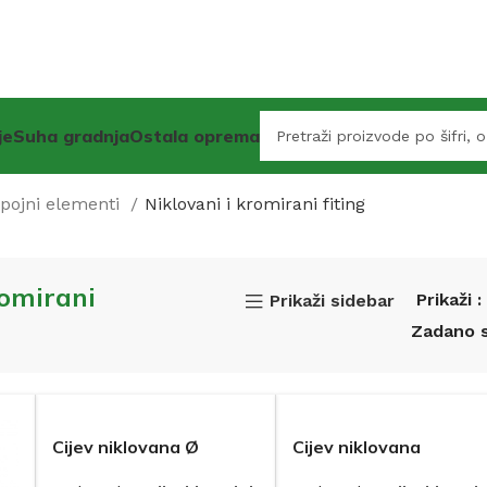
je
Suha gradnja
Ostala oprema
spojni elementi
Niklovani i kromirani fiting
romirani
Prikaži
Prikaži sidebar
Cijev niklovana Ø
Cijev niklovana
10x1m u šipci
usponska Ø 15 x 1100