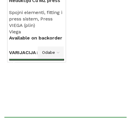
Redukcija Cu MŽ press
plin VIEGA
Spojni elementi, fitting i
press sistem
,
Press
VIEGA (plin)
Viega
Available on backorder
VARIJACIJA