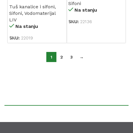
Ø 40 mm (195477) LIV
Sifoni
Tuš kanalice i sifoni
,
Na stanju
Sifoni
,
Vodomaterijal
LIV
SKU:
22136
Na stanju
SKU:
22019
1
2
3
→