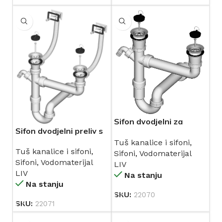
Sifon dvodjelni za
Sifon dvodjelni preliv s
sudoper Ø 40 mm
2 cijevi Ø 40 mm
Tuš kanalice i sifoni
,
(196975) LIV
Tuš kanalice i sifoni
,
(195346) LIV
Sifoni
,
Vodomaterijal
Sifoni
,
Vodomaterijal
LIV
LIV
Na stanju
Na stanju
SKU:
22070
SKU:
22071