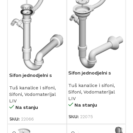
Sifon jednodjelni s
Sifon jednodjelni s
prelivom Ø 115 mm
prelivom (195334) LIV
Tuš kanalice i sifoni
,
(195558) LIV
Tuš kanalice i sifoni
,
Sifoni
,
Vodomaterijal
Sifoni
,
Vodomaterijal
LIV
LIV
Na stanju
Na stanju
SKU:
22075
SKU:
22066