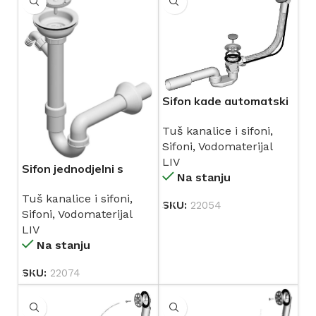
Sifon kade automatski
H=650 mm Ø 50 mm
Tuš kanalice i sifoni
,
(196915) LIV
Sifoni
,
Vodomaterijal
LIV
Sifon jednodjelni s
Na stanju
priključkom Ø 115 mm
Tuš kanalice i sifoni
,
(196492) LIV
SKU:
22054
Sifoni
,
Vodomaterijal
LIV
Na stanju
SKU:
22074