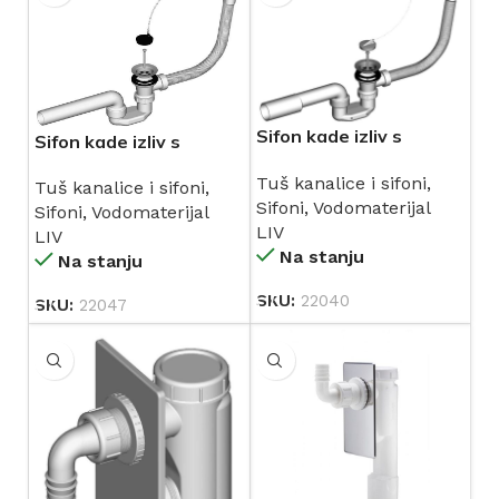
Sifon kade izliv s
Sifon kade izliv s
prelivom H = 450 mm
prelivom duži H=650
Tuš kanalice i sifoni
,
(196753) LIV
Tuš kanalice i sifoni
,
mm (196504) LIV
Sifoni
,
Vodomaterijal
Sifoni
,
Vodomaterijal
LIV
LIV
Na stanju
Na stanju
SKU:
22040
SKU:
22047