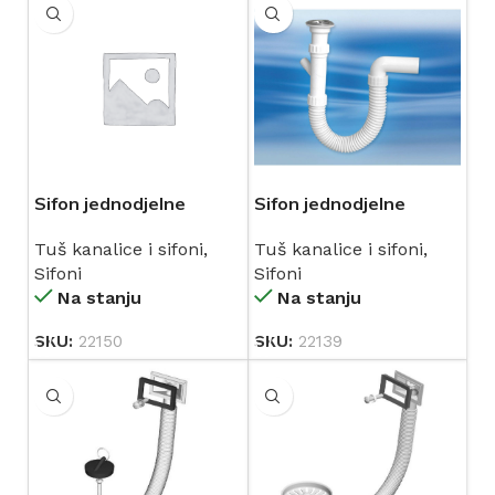
Sifon jednodjelne
Sifon jednodjelne
sudopere sa prelivom i
sudopere sa
Tuš kanalice i sifoni
,
Tuš kanalice i sifoni
,
priključkom mašine za
priključkom mašine za
Sifoni
Sifoni
suđe 960008
suđe 960007
Na stanju
Na stanju
SKU:
22150
SKU:
22139