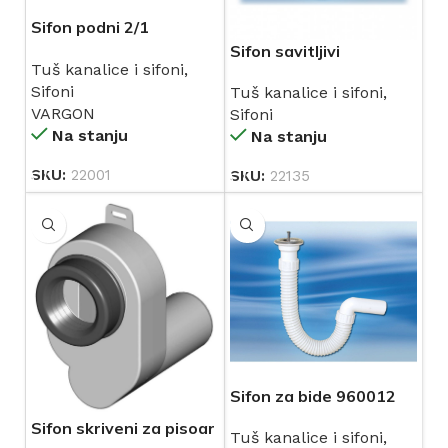
Sifon podni 2/1
horizontalni Inox
Sifon savitljivi
Tuš kanalice i sifoni
,
VARGON
umivaonik 960003
Sifoni
Tuš kanalice i sifoni
,
VARGON
Sifoni
Na stanju
Na stanju
SKU:
22001
SKU:
22135
Sifon za bide 960012
Sifon skriveni za pisoar
Tuš kanalice i sifoni
,