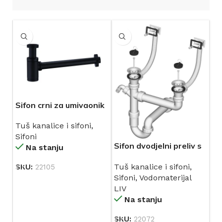
Sifon crni za umivaonik
400110525
Tuš kanalice i sifoni
,
Sifoni
Sifon dvodjelni preliv s
Na stanju
1 cijevi Ø 40 mm
Tuš kanalice i sifoni
,
SKU:
22105
(195345) LIV
Sifoni
,
Vodomaterijal
LIV
Na stanju
SKU:
22072