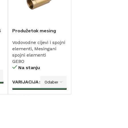
4
Produžetak mesing
GEBO 1/2
Vodovodne cijevi i spojni
elementi
,
Mesingani
spojni elementi
GEBO
Na stanju
VARIJACIJA
DODAJ