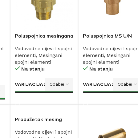
Poluspojnica mesingana
Poluspojnica MS U/N
s holenderom
ITAP
ni
Vodovodne cijevi i spojni
Vodovodne cijevi i spojn
elementi
,
Mesingani
elementi
,
Mesingani
spojni elementi
spojni elementi
Na stanju
Na stanju
VARIJACIJA
VARIJACIJA
DODAJ
DODAJ
Produžetak mesing
1530
Vodovodne cijevi i spojni