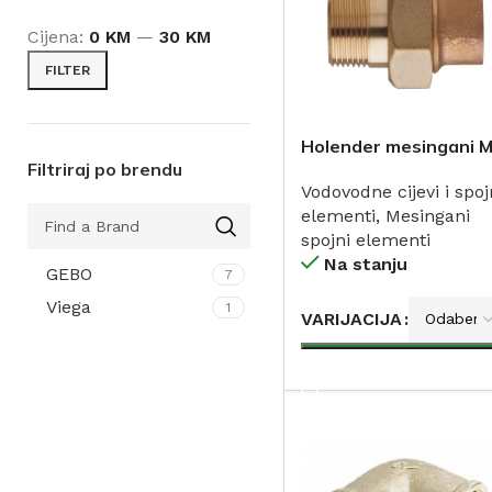
Cijena:
0 KM
—
30 KM
FILTER
Holender mesingani 
Filtriraj po brendu
Vodovodne cijevi i spoj
elementi
,
Mesingani
spojni elementi
Na stanju
GEBO
7
Viega
1
VARIJACIJA
DODAJ