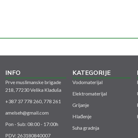
INFO
KATEGORIJE
Prve muslimanske brigade
Vodomaterijal
218, 77230 Velika Kladuša
Elektromaterijal
+387 37 778 260, 778 261
Grijanje
amelseh@gmail.com
Hlađenje
Pon - Sub: 08:00 - 17:00h
Suha gradnja
PDV: 263180840007