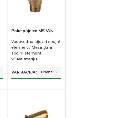
Poluspojnica MS V/N
ITAP
i
Vodovodne cijevi i spojni
elementi
,
Mesingani
spojni elementi
Na stanju
VARIJACIJA
DODAJ