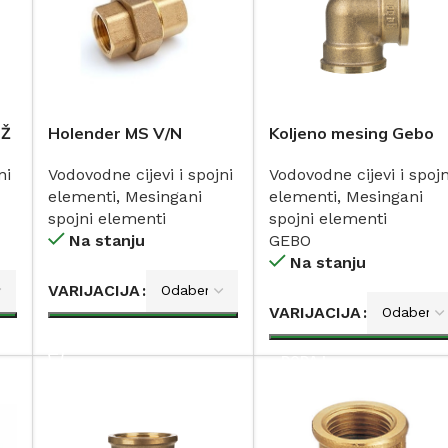
MŽ
Holender MS V/N
Koljeno mesing Gebo
ni
Vodovodne cijevi i spojni
Vodovodne cijevi i spojn
elementi
,
Mesingani
elementi
,
Mesingani
spojni elementi
spojni elementi
Na stanju
GEBO
Na stanju
VARIJACIJA
VARIJACIJA
DODAJ
DODAJ