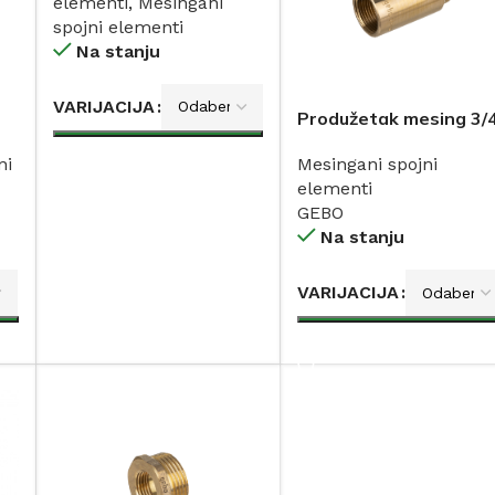
elementi
,
Mesingani
spojni elementi
Na stanju
VARIJACIJA
Produžetak mesing 3/
GEBO
DODAJ
ni
Mesingani spojni
elementi
GEBO
Na stanju
VARIJACIJA
DODAJ