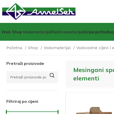
Web Shop
Vodomaterijal
Elektromaterijal
Grijanje
Hlađen
Početna
Shop
Vodomaterijal
Vodovodne cijevi i 
Pretraži proizvode
Mesingani sp
elementi
Filtriraj po cijeni