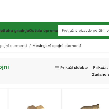
je
Suha gradnja
Ostala oprema
spojni elementi
Mesingani spojni elementi
ojni
Prikaži
Prikaži sidebar