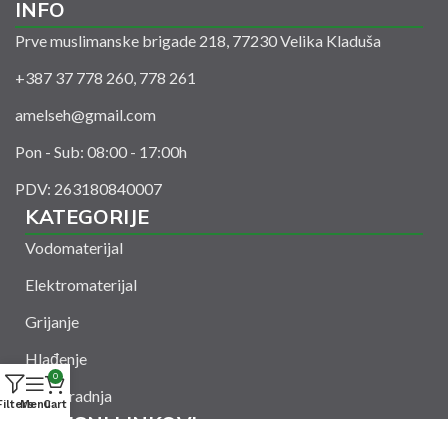
INFO
Prve muslimanske brigade 218, 77230 Velika Kladuša
+387 37 778 260, 778 261
amelseh@gmail.com
Pon - Sub: 08:00 - 17:00h
PDV: 263180840007
KATEGORIJE
Vodomaterijal
Elektromaterijal
Grijanje
Hlađenje
0
Suha gradnja
Filters
Menu
Cart
KORISNI LINKOVI