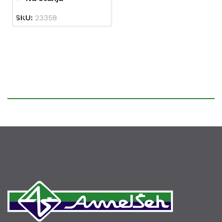
SKU:
23358