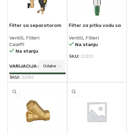
Filter sa separatorom
Filter za pitku vodu sa
nečistoće, magnetom i
regulatorom tlaka 3/4”
Ventili
,
Filteri
Ventili
,
Filteri
sitom od nehrđajućeg
KOVINA (RTF 693)
Caleffi
Na stanju
čelika DIRTMAGPLUS®
Na stanju
CALEFFI
SKU:
23322
VARIJACIJA
SKU:
32062