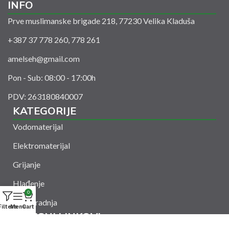
INFO
Prve muslimanske brigade 218, 77230 Velika Kladuša
+387 37 778 260, 778 261
amelseh@gmail.com
Pon - Sub: 08:00 - 17:00h
PDV: 263180840007
KATEGORIJE
Vodomaterijal
Elektromaterijal
Grijanje
Hlađenje
0
Suha gradnja
Filters
Menu
Cart
KORISNI LINKOVI