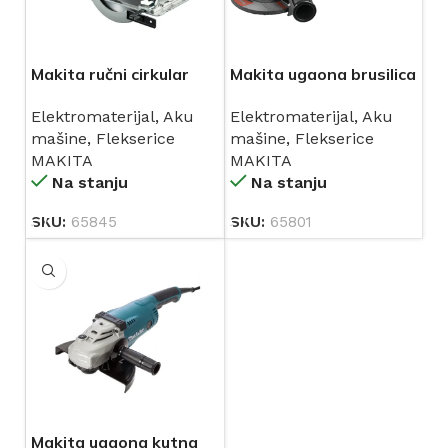
Makita ručni cirkular
Makita ugaona brusilica
kružna pila HS6601
720W GA4530
Elektromaterijal
,
Aku
Elektromaterijal
,
Aku
mašine
,
Flekserice
mašine
,
Flekserice
MAKITA
MAKITA
Na stanju
Na stanju
SKU:
65845
SKU:
65801
Makita ugaona kutna