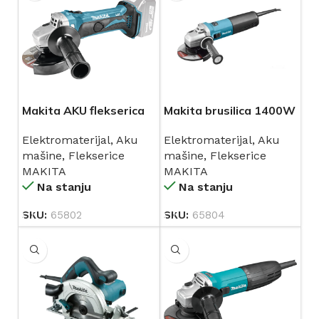
Makita AKU flekserica
Makita brusilica 1400W
DGA453Z
9565CVR
Elektromaterijal
,
Aku
Elektromaterijal
,
Aku
mašine
,
Flekserice
mašine
,
Flekserice
MAKITA
MAKITA
Na stanju
Na stanju
SKU:
65802
SKU:
65804