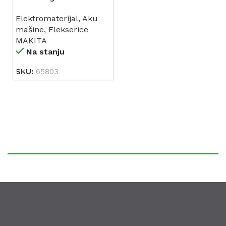
brusilica GA9020
Elektromaterijal
,
Aku
2200W
mašine
,
Flekserice
MAKITA
Na stanju
SKU:
65803