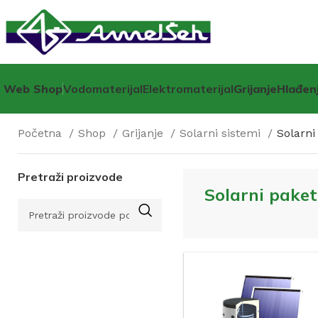
Web Shop
Vodomaterijal
Elektromaterijal
Grijanje
Hlađen
Početna
Shop
Grijanje
Solarni sistemi
Solarni
Pretraži proizvode
Solarni paket