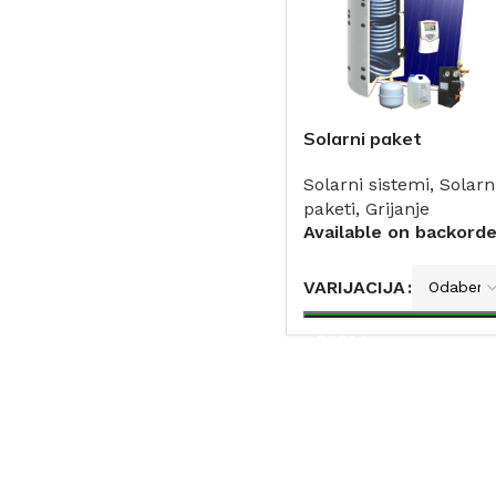
Solarni paket
SUNSYSTEM all in
Solarni sistemi
,
Solarn
paketi
,
Grijanje
Available on backorde
VARIJACIJA
DODAJ