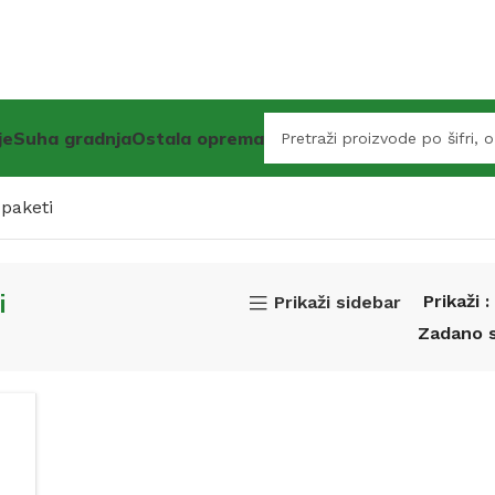
je
Suha gradnja
Ostala oprema
 paketi
i
Prikaži
Prikaži sidebar