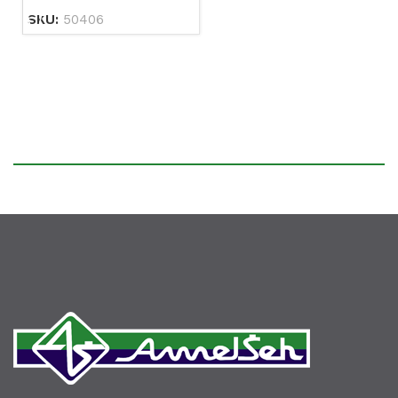
SKU:
50406