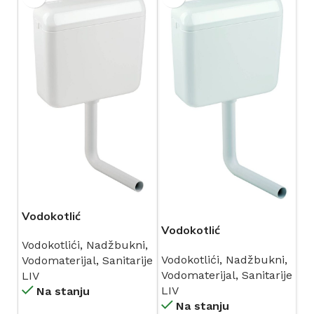
Vodokotlić
Vodokotlić
niskomontažni
Vodokotlići
,
Nadžbukni
,
niskomontažni
LAGUNA bijeli (196892)
Vodokotlići
,
Nadžbukni
,
Vodomaterijal
,
Sanitarije
LAGUNA DUO bijeli
LIV
Vodomaterijal
,
Sanitarije
LIV
(195357) LIV
LIV
Na stanju
Na stanju