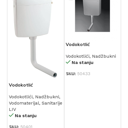
Vodokotlić
niskomontažni bijeli
Vodokotlići
,
Nadžbukni
GEBERIT RIO AP110
Na stanju
(136.610.11.1)
SKU:
50433
Vodokotlić
niskomontažni ADRIA
Vodokotlići
,
Nadžbukni
,
bijeli (229105) LIV
Vodomaterijal
,
Sanitarije
LIV
Na stanju
SKU:
50401