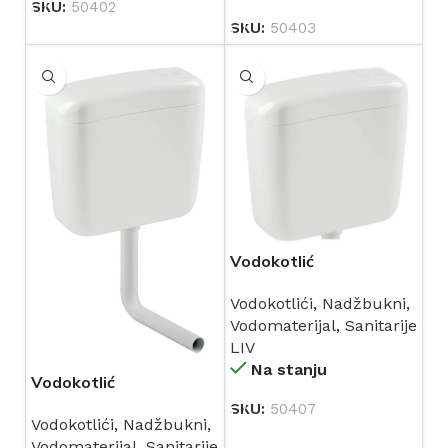
SKU:
50402
SKU:
50403
Vodokotlić
viskomontažni VISION
Vodokotlići
,
Nadžbukni
,
bijeli (195260) LIV
Vodomaterijal
,
Sanitarije
LIV
Na stanju
Vodokotlić
niskomontažni VISION
SKU:
50407
Vodokotlići
,
Nadžbukni
,
bijeli (195200) LIV
Vodomaterijal
,
Sanitarije