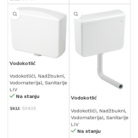
Vodokotlić
niskomontažni KLASIK
Vodokotlići
,
Nadžbukni
,
PLUS bijeli (667148) LIV
Vodomaterijal
,
Sanitarije
LIV
Na stanju
Vodokotlić
niskomontažni KORAL
SKU:
50405
Vodokotlići
,
Nadžbukni
,
bijeli (635242) LIV
Vodomaterijal
,
Sanitarije
LIV
Na stanju