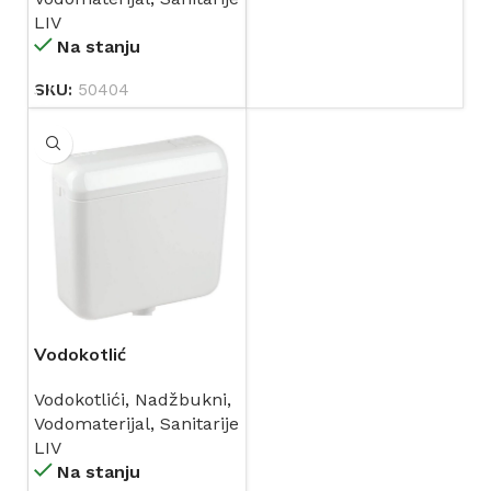
LIV
Na stanju
SKU:
50404
Vodokotlić
visokomontažni bijeli
Vodokotlići
,
Nadžbukni
,
LAGUNA (196780) LIV
Vodomaterijal
,
Sanitarije
LIV
Na stanju