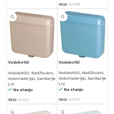
SKU:
50399
Vodokotlić
Vodokotlić
niskomontažni
niskomontažni
Vodokotlići
,
Nadžbukni
,
Vodokotlići
,
Nadžbukni
,
LAGUNA BERMUDA
LAGUNA BAHAMA bež
Vodomaterijal
,
Sanitarije
Vodomaterijal
,
Sanitarije
plavi (196691) LIV
(196563) LIV
LIV
LIV
Na stanju
Na stanju
SKU:
50415
SKU:
50412