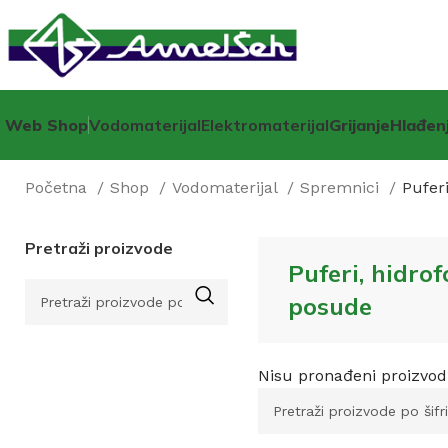
Web Shop
Vodomaterijal
Elektromaterijal
Grijanje
Hlađen
Početna
Shop
Vodomaterijal
Spremnici
Pufer
Pretraži proizvode
Puferi, hidro
posude
Nisu pronađeni proizvod