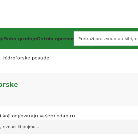
je
Suha gradnja
Ostala oprema
i, hidroforske posude
forske
i koji odgovaraju vašem odabiru.