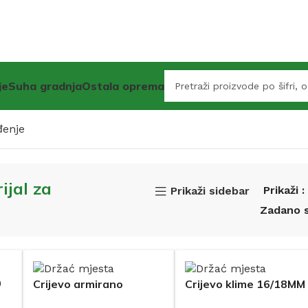
je
Suha gradnja
Ostala oprema
đenje
ijal za
Prikaži
Prikaži sidebar
0
Crijevo armirano
Crijevo klime 16/18MM
sifonsko