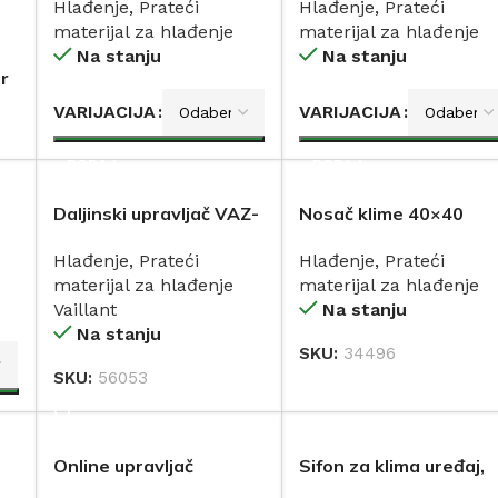
Hlađenje
,
Prateći
Hlađenje
,
Prateći
materijal za hlađenje
materijal za hlađenje
Na stanju
Na stanju
r
VARIJACIJA
VARIJACIJA
DODAJ
DODAJ
Daljinski upravljač VAZ-
Nosač klime 40×40
RC za ventilacijski
sklopivi bijeli
Hlađenje
,
Prateći
Hlađenje
,
Prateći
(rekuperacijski) uređaj
materijal za hlađenje
materijal za hlađenje
recoVAIR VAR 60 D
Vaillant
Na stanju
VAILLANT
Na stanju
SKU:
34496
DODAJ
SKU:
56053
DODAJ
Online upravljač
Sifon za klima uređaj,
et
2.generacija DAIKIN
ugradbeni LIV 201586