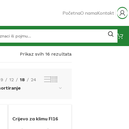
Početna
O nama
Kontakt
Prikaz svih 16 rezultata
9
12
18
24
Crijevo za klimu FI16