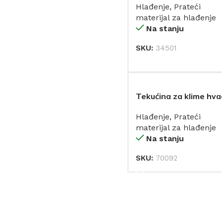
Hlađenje
,
Prateći
4/1
materijal za hlađenje
Na stanju
SKU:
34501
DODAJ
Tekućina za klime hva
extreme 1l
Hlađenje
,
Prateći
materijal za hlađenje
Na stanju
SKU:
70092
DODAJ