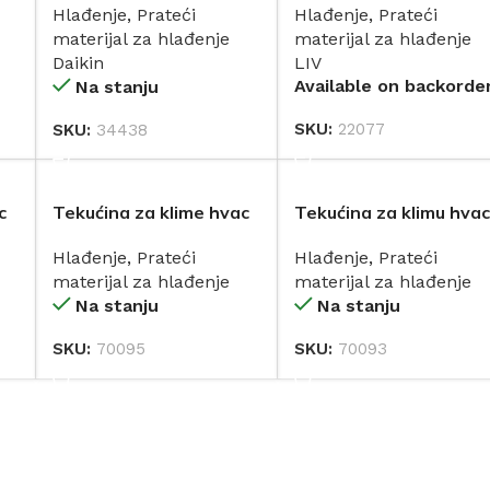
Hlađenje
,
Prateći
Hlađenje
,
Prateći
(FTXF-E modeli od klase
materijal za hlađenje
materijal za hlađenje
20 do 42 !!!)
Daikin
LIV
Available on backorde
Na stanju
SKU:
22077
SKU:
34438
DODAJ
DODAJ
c
Tekućina za klime hvac
Tekućina za klimu hvac
extreme 5l
bio clean 5l
Hlađenje
,
Prateći
Hlađenje
,
Prateći
materijal za hlađenje
materijal za hlađenje
Na stanju
Na stanju
SKU:
70095
SKU:
70093
DODAJ
DODAJ