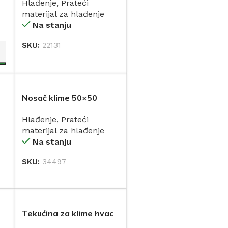
Hlađenje
,
Prateći
materijal za hlađenje
Na stanju
SKU:
22131
DODAJ
Nosač klime 50×50
sklopivi bijeli
Hlađenje
,
Prateći
materijal za hlađenje
Na stanju
SKU:
34497
DODAJ
Tekućina za klime hvac
bio clean 1l