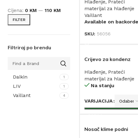
Hlađenje
,
Prateći
recoVAIR VAR 60
materijal za hlađenje
(2xzaštitni poklopac)
Cijena:
0 KM
—
110 KM
Vaillant
VAILLANT
FILTER
Available on backorde
(0020236365)
SKU:
56056
DODAJ
Filtriraj po brendu
Crijevo za kondenz
Hlađenje
,
Prateći
Daikin
1
materijal za hlađenje
Na stanju
LIV
1
Vaillant
4
VARIJACIJA
DODAJ
Nosač klime podni
gumirani AIR-1 mali s