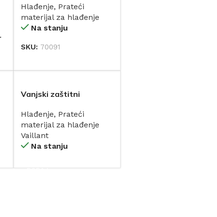
Hlađenje
,
Prateći
materijal za hlađenje
Na stanju
r
SKU:
70091
DODAJ
Vanjski zaštitni
poklopac 160 VAZ-
Hlađenje
,
Prateći
G160 bijeli za recoVAIR
materijal za hlađenje
VAR 60 VAILLANT
Vaillant
Na stanju
DODAJ