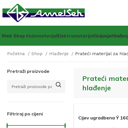
Web Shop
Vodomaterijal
Elektromaterijal
Grijanje
Hlađen
Početna
Shop
Hlađenje
Prateći materijal za hla
Pretraži proizvode
Prateći mater
hlađenje
Filtriraj po cijeni
Cijev ugradbena Ý 16
VAZ-WD 160 za