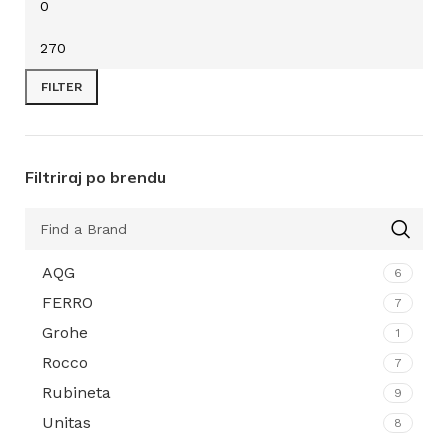
FILTER
Filtriraj po brendu
AQG
6
FERRO
7
Grohe
1
Rocco
7
Rubineta
9
Unitas
8