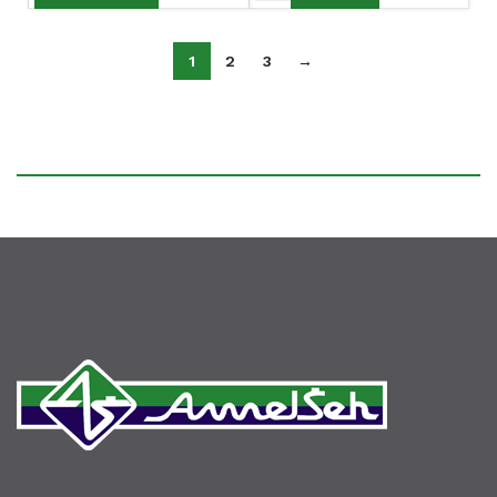
1
2
3
→