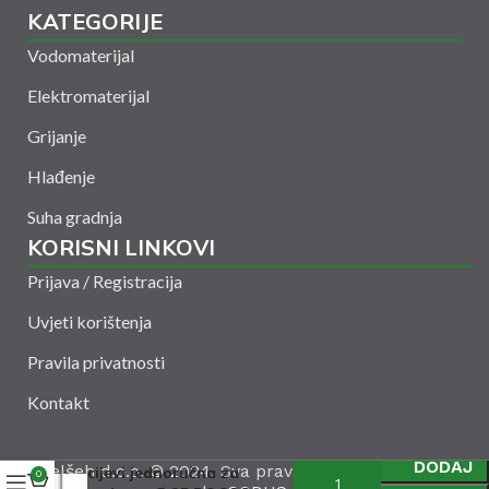
KATEGORIJE
Vodomaterijal
Elektromaterijal
Grijanje
Hlađenje
Suha gradnja
KORISNI LINKOVI
Prijava / Registracija
Uvjeti korištenja
Pravila privatnosti
Kontakt
Baterija usadna s 2
DODAJ
Amelšeh d.o.o. © 2024. Sva prava zadržana. Powered
cijevi jednoručna za
0