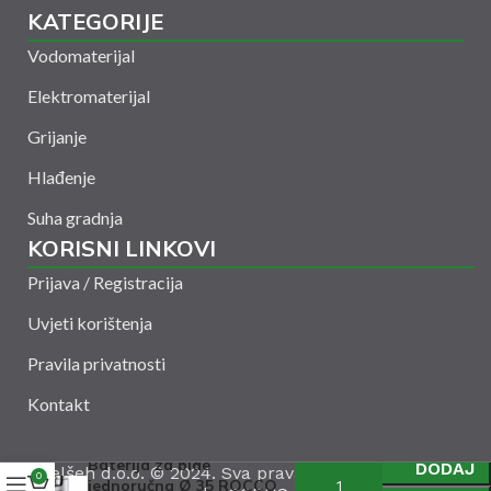
KATEGORIJE
Vodomaterijal
Elektromaterijal
Grijanje
Hlađenje
Suha gradnja
KORISNI LINKOVI
Prijava / Registracija
Uvjeti korištenja
Pravila privatnosti
Kontakt
Baterija za bide
DODAJ
Amelšeh d.o.o. © 2024. Sva prava zadržana. Powered
0
jednoručna Ø 35 ROCCO