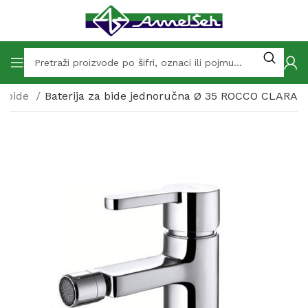
za bide
Baterija za bide jednoručna Ø 35 ROCCO CLARA