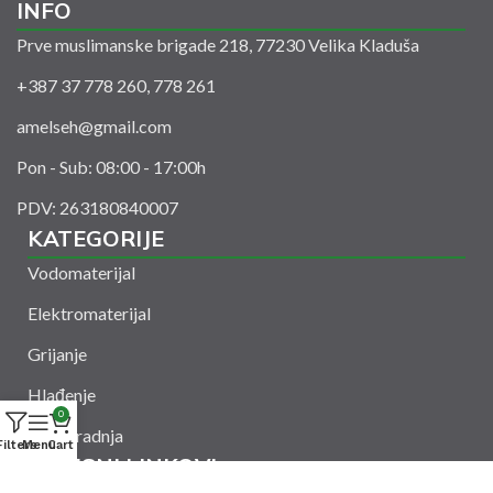
INFO
Prve muslimanske brigade 218, 77230 Velika Kladuša
+387 37 778 260, 778 261
amelseh@gmail.com
Pon - Sub: 08:00 - 17:00h
PDV: 263180840007
KATEGORIJE
Vodomaterijal
Elektromaterijal
Grijanje
Hlađenje
0
Suha gradnja
Filters
Menu
Cart
KORISNI LINKOVI