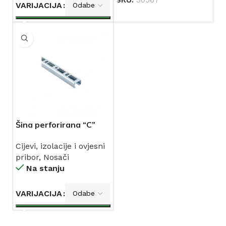
VARIJACIJA
Šina perforirana “C”
BIS RAPIDRAIL 2 m WM
Cijevi, izolacije i ovjesni
WALRAVEN
pribor
,
Nosači
Na stanju
VARIJACIJA