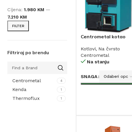
Cijena:
1.980 KM
—
7.210 KM
FILTER
Centrometal kotao
CTM-PLUS na drva 25
Kotlovi
,
Na čvrsto
50kW
Filtriraj po brendu
Centrometal
Na stanju
SNAGA
Centrometal
4
Kenda
1
DODAJ
Thermoflux
1