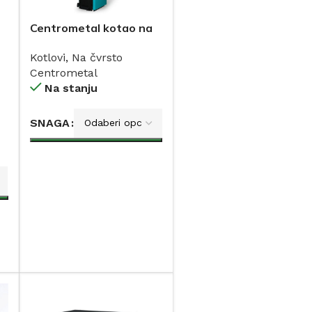
Centrometal kotao na
čvrsto gorivo sa
Kotlovi
,
Na čvrsto
bojlerom 30-50kW
Centrometal
Na stanju
SNAGA
DODAJ