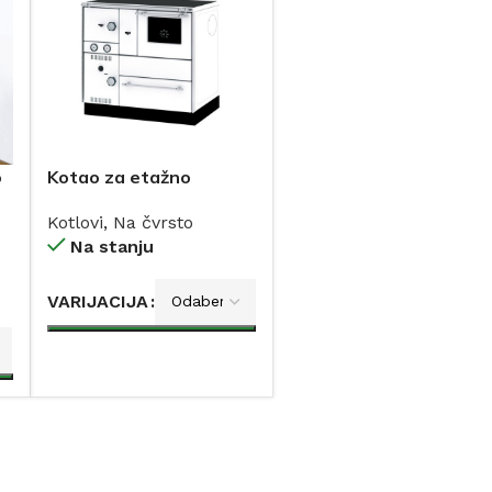
o
Kotao za etažno
grijanje ALFA TERM-
Kotlovi
,
Na čvrsto
ALFA PLAM
Na stanju
VARIJACIJA
DODAJ