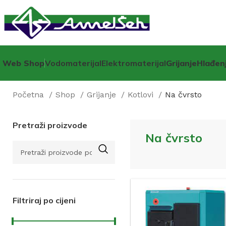
Web Shop
Vodomaterijal
Elektromaterijal
Grijanje
Hlađen
Početna
Shop
Grijanje
Kotlovi
Na čvrsto
Pretraži proizvode
Na čvrsto
Filtriraj po cijeni