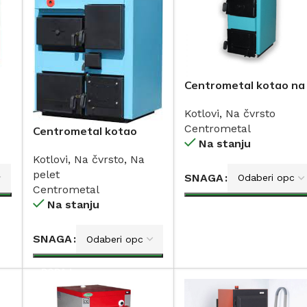
Centrometal kotao na
-
čvrsto gorivo 14-
Kotlovi
,
Na čvrsto
110kW
Centrometal
Centrometal kotao
Na stanju
CTM-PLUS na drva sa
Kotlovi
,
Na čvrsto
,
Na
bojlerom 25 i 35kW
pelet
SNAGA
Centrometal
Na stanju
DODAJ
SNAGA
DODAJ