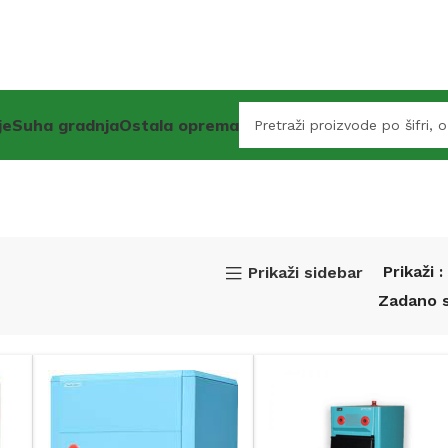
je
Suha gradnja
Ostala oprema
Prikaži
Prikaži sidebar