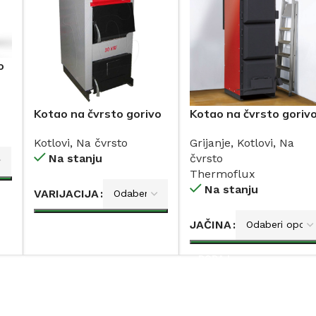
o
Kotao na čvrsto gorivo
Kotao na čvrsto goriv
STILMETAL-LAFAT 25-
THERMOFLUX 20-45
Kotlovi
,
Na čvrsto
Grijanje
,
Kotlovi
,
Na
50 kW
kW
Na stanju
čvrsto
Thermoflux
Na stanju
VARIJACIJA
JAČINA
DODAJ
DODAJ