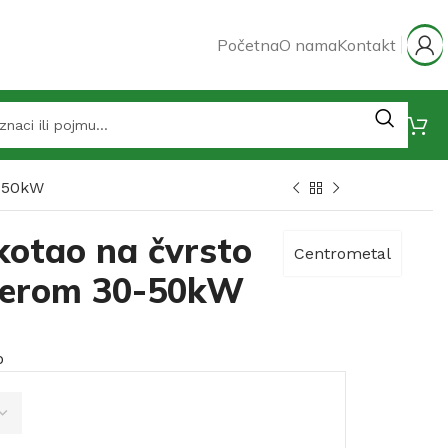
Početna
O nama
Kontakt
0-50kW
kotao na čvrsto
Centrometal
jlerom 30-50kW
o