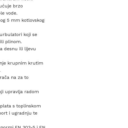
gućuje brzo
le vode.
tnog 5 mm kotlovskog
urbulatori koji se
li plinom.
 desnu ili lijevu
ženje krupnim krutim
.
rača na za to
oji upravlja radom
oplata s toplinskom
ort i ugradnju te
oj normi EN 303-5 i EN