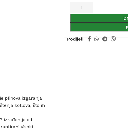
D
Podijeli:
e plinova izgaranja
štenja kotlova, što ih
P izrađen je od
antirani visoki