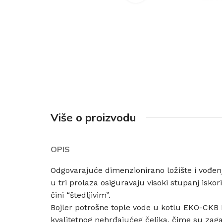
Više o proizvodu
OPIS
Odgovarajuće dimenzionirano ložište i vođenj
u tri prolaza osiguravaju visoki stupanj iskori
čini “štedljivim”.
Bojler potrošne tople vode u kotlu EKO-CKB 
kvalitetnog nehrđajućeg čelika, čime su zagar