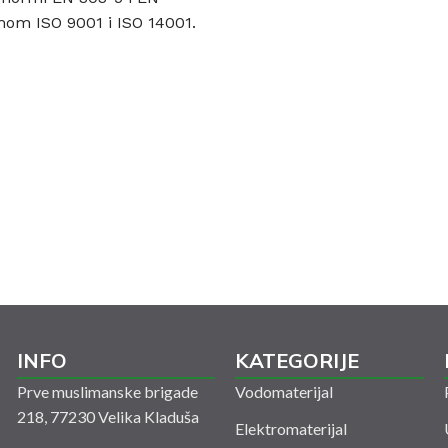
om ISO 9001 i ISO 14001.
INFO
KATEGORIJE
Prve muslimanske brigade
Vodomaterijal
218, 77230 Velika Kladuša
Elektromaterijal