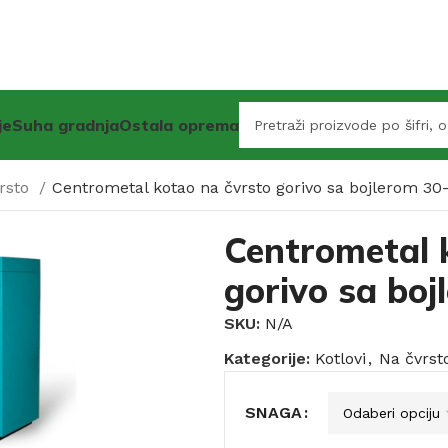
je
Suha gradnja
Ostala oprema
rsto
Centrometal kotao na čvrsto gorivo sa bojlerom 3
Centrometal 
gorivo sa bo
SKU:
N/A
Kategorije:
Kotlovi
,
Na čvrst
SNAGA