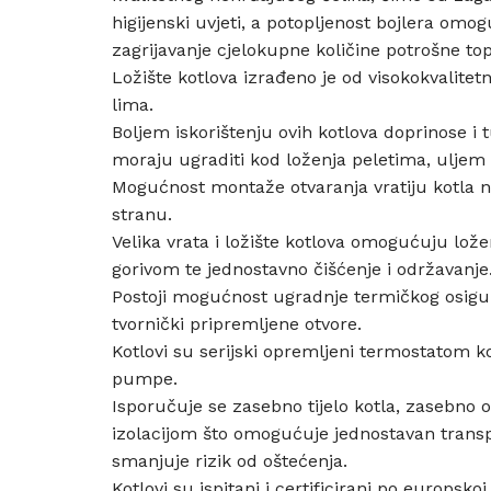
higijenski uvjeti, a potopljenost bojlera omo
zagrijavanje cjelokupne količine potrošne top
Ložište kotlova izrađeno je od visokokvalite
lima.
Boljem iskorištenju ovih kotlova doprinose i t
moraju ugraditi kod loženja peletima, uljem i
Mogućnost montaže otvaranja vratiju kotla na
stranu.
Velika vrata i ložište kotlova omogućuju lo
gorivom te jednostavno čišćenje i održavanje
Postoji mogućnost ugradnje termičkog osigu
tvornički pripremljene otvore.
Kotlovi su serijski opremljeni termostatom k
pumpe.
Isporučuje se zasebno tijelo kotla, zasebno 
izolacijom što omogućuje jednostavan transp
smanjuje rizik od oštećenja.
Kotlovi su ispitani i certificirani po europsk