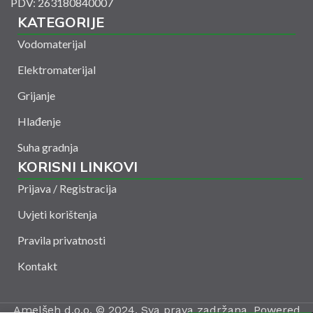
PDV: 263180840007
KATEGORIJE
Vodomaterijal
Elektromaterijal
Grijanje
Hlađenje
Suha gradnja
KORISNI LINKOVI
Prijava / Registracija
Uvjeti korištenja
Pravila privatnosti
Kontakt
Baterija usadna s 2
Amelšeh d.o.o. © 2024. Sva prava zadržana. Powered