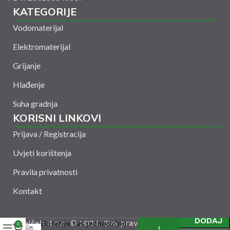
KATEGORIJE
Vodomaterijal
Elektromaterijal
Grijanje
Hlađenje
Suha gradnja
KORISNI LINKOVI
Prijava / Registracija
Uvjeti korištenja
Pravila privatnosti
Kontakt
DODAJ
Amelšeh d.o.o. © 2024. Sva prava zadržana. Powered
Baterija tuš jednoručna
0