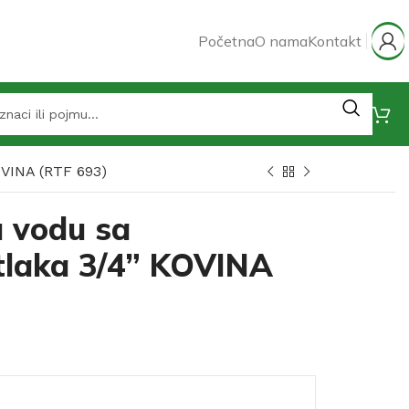
Početna
O nama
Kontakt
OVINA (RTF 693)
u vodu sa
tlaka 3/4” KOVINA