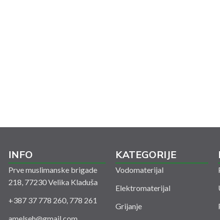
INFO
KATEGORIJE
Prve muslimanske brigade
Vodomaterijal
218, 77230 Velika Kladuša
Elektromaterijal
+387 37 778 260, 778 261
Grijanje
amelseh@gmail.com