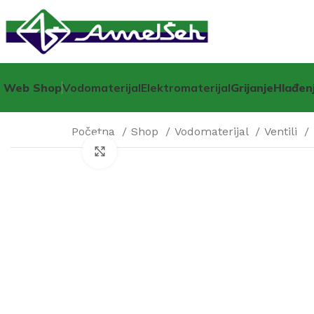
Web Shop
Vodomaterijal
Elektromaterijal
Grijanje
Hlađen
Početna
Shop
Vodomaterijal
Ventili
Click to enlarge