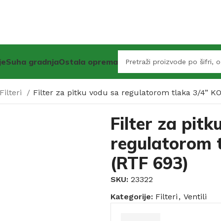
je
Suha gradnja
Ostala oprema
Filteri
Filter za pitku vodu sa regulatorom tlaka 3/4” K
Filter za pitk
regulatorom 
(RTF 693)
SKU:
23322
Kategorije:
Filteri
,
Ventili