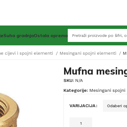
je
Suha gradnja
Ostala oprema
 cijevi i spojni elementi
Mesingani spojni elementi
M
Mufna mesin
SKU:
N/A
Kategorije:
Mesingani spojni
VARIJACIJA