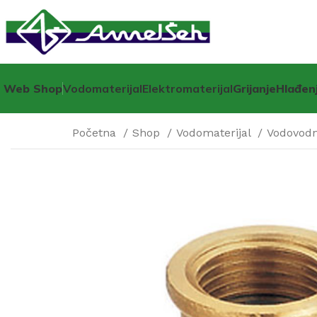
Web Shop
Vodomaterijal
Elektromaterijal
Grijanje
Hlađen
Početna
Shop
Vodomaterijal
Vodovodne