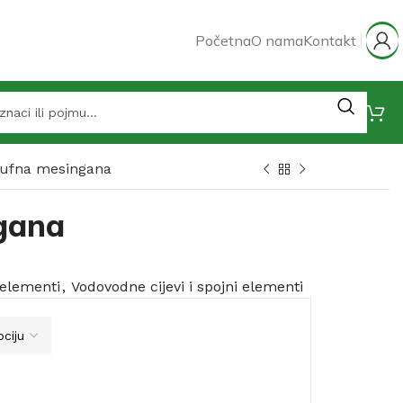
Početna
O nama
Kontakt
ufna mesingana
gana
 elementi
,
Vodovodne cijevi i spojni elementi