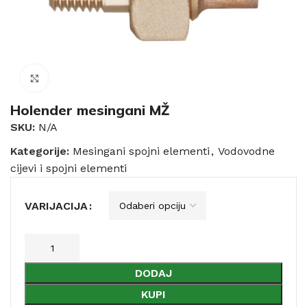
Click to enlarge
Holender mesingani MŽ
SKU:
N/A
Kategorije:
Mesingani spojni elementi
,
Vodovodne
cijevi i spojni elementi
VARIJACIJA
DODAJ
KUPI