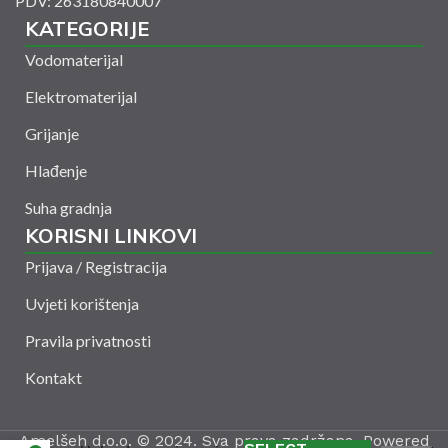
PDV: 263180840007
KATEGORIJE
Vodomaterijal
Elektromaterijal
Grijanje
Hlađenje
Suha gradnja
KORISNI LINKOVI
Prijava / Registracija
Uvjeti korištenja
Pravila privatnosti
Kontakt
Amelšeh d.o.o. © 2024. Sva prava zadržana. Powered