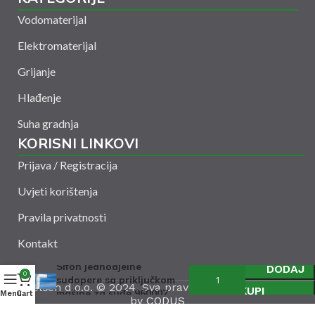
Vodomaterijal
Elektromaterijal
Grijanje
Hlađenje
Suha gradnja
KORISNI LINKOVI
Prijava / Registracija
Uvjeti korištenja
Pravila privatnosti
Kontakt
Sifon jednodjelne
DODAJ
0
sudopere sa priključkom
Amelšeh d.o.o. © 2024. Sva prava zadržana. Powered
KUPI
mašine za suđe 960007
Menu
Cart
by
CODUS