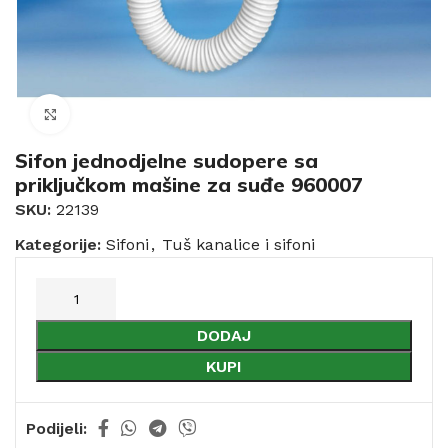
Click to enlarge
Sifon jednodjelne sudopere sa
priključkom mašine za suđe 960007
SKU:
22139
Kategorije:
Sifoni
,
Tuš kanalice i sifoni
DODAJ
KUPI
Podijeli: