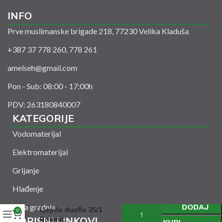
INFO
Prve muslimanske brigade 218, 77230 Velika Kladuša
+387 37 778 260, 778 261
amelseh@gmail.com
Pon - Sub: 08:00 - 17:00h
PDV: 263180840007
KATEGORIJE
Vodomaterijal
Elektromaterijal
Grijanje
Hlađenje
Suha gradnja
DODAJ
Ljepilo duofix 25/1
0
KORISNI LINKOVI
Baumit