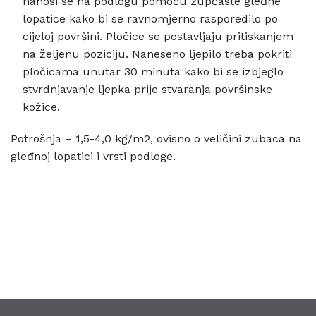
nanosi se na podlogu pomoću zupčaste gleđne
lopatice kako bi se ravnomjerno rasporedilo po
cijeloj površini. Pločice se postavljaju pritiskanjem
na željenu poziciju. Naneseno ljepilo treba pokriti
pločicama unutar 30 minuta kako bi se izbjeglo
stvrdnjavanje ljepka prije stvaranja površinske
kožice.
Potrošnja – 1,5-4,0 kg/m2, ovisno o veličini zubaca na
gleđnoj lopatici i vrsti podloge.