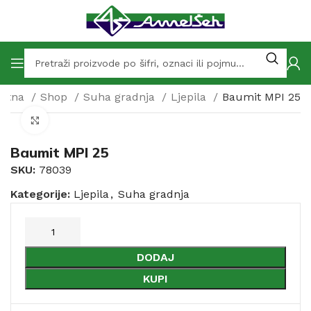
četna
Shop
Suha gradnja
Ljepila
Baumit MPI 25
Click to enlarge
Baumit MPI 25
SKU:
78039
Kategorije:
Ljepila
,
Suha gradnja
DODAJ
KUPI