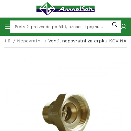
entili
Nepovratni
Ventil nepovratni za crpku KOVINA