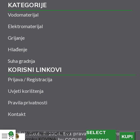
KATEGORIJE
Vodomaterijal
Elektromaterijal
Grijanje
Hlađenje
Suha gradnja
KORISNI LINKOVI
Prijava / Registracija
Uvjeti korištenja
Pravila privatnosti
Kontakt
SELECT
Ventil nepovratni za
Amelšeh d.o.o. © 2024. Sva prava zadržana. Powered
0
KUPI
crpku KOVINA
by
CODUS