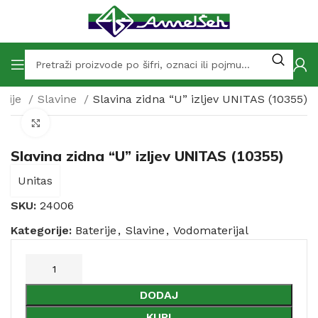
erije
Slavine
Slavina zidna “U” izljev UNITAS (10355)
Click to enlarge
Slavina zidna “U” izljev UNITAS (10355)
Unitas
SKU:
24006
Kategorije:
Baterije
,
Slavine
,
Vodomaterijal
DODAJ
KUPI