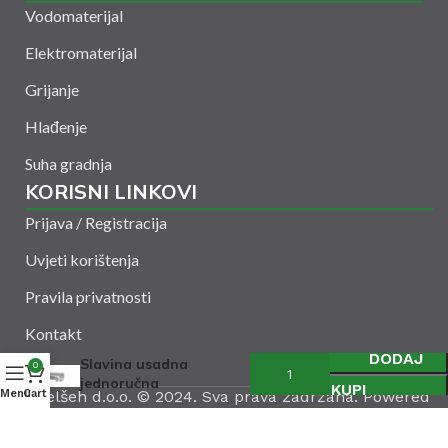
Vodomaterijal
Elektromaterijal
Grijanje
Hlađenje
Suha gradnja
KORISNI LINKOVI
Prijava / Registracija
Uvjeti korištenja
Pravila privatnosti
Kontakt
DODAJ
Slavina usadna
0
jednoručna
KUPI
Menu
Amelšeh d.o.o. © 2024. Sva prava zadržana. Powered
Cart
by
CODUS