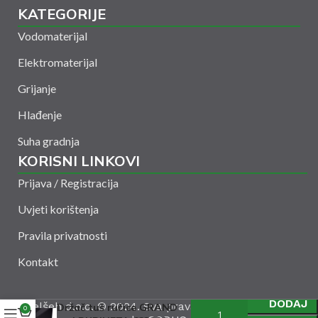
KATEGORIJE
Vodomaterijal
Elektromaterijal
Grijanje
Hlađenje
Suha gradnja
KORISNI LINKOVI
Prijava / Registracija
Uvjeti korištenja
Pravila privatnosti
Kontakt
DODAJ
Amelšeh d.o.o. © 2024. Sva prava zadržana. Powered
Držač tuš ručice GRAND
0