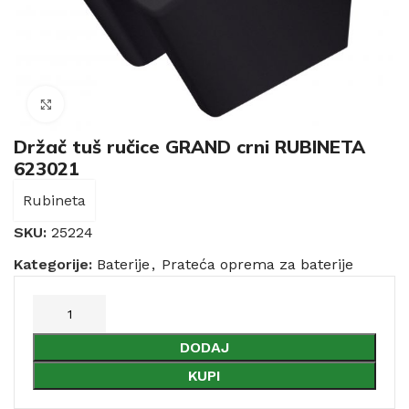
Click to enlarge
Držač tuš ručice GRAND crni RUBINETA
623021
Rubineta
SKU:
25224
Kategorije:
Baterije
,
Prateća oprema za baterije
DODAJ
KUPI