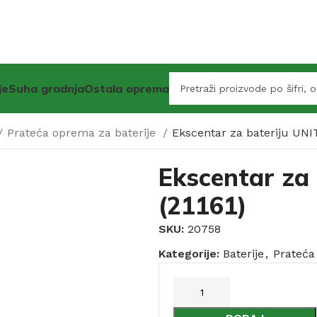
je
Suha gradnja
Ostala oprema
Prateća oprema za baterije
Ekscentar za bateriju UNI
Ekscentar za
(21161)
SKU:
20758
Kategorije:
Baterije
,
Prateća