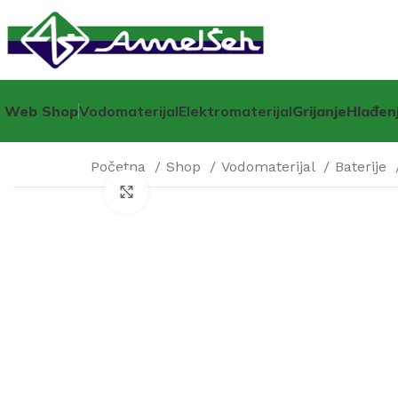
Web Shop
Vodomaterijal
Elektromaterijal
Grijanje
Hlađen
Početna
Shop
Vodomaterijal
Baterije
Click to enlarge