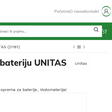
Početna
O nama
Kontakt
TAS (21161)
 bateriju UNITAS
Unitas
 oprema za baterije
,
Vodomaterijal