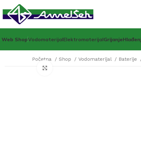
Web Shop
Vodomaterijal
Elektromaterijal
Grijanje
Hlađen
Početna
Shop
Vodomaterijal
Baterije
Click to enlarge