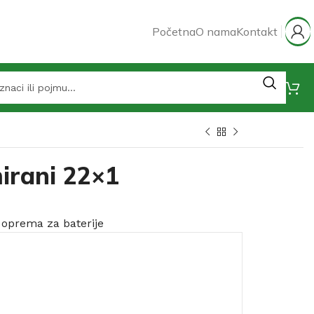
Početna
O nama
Kontakt
irani 22×1
 oprema za baterije