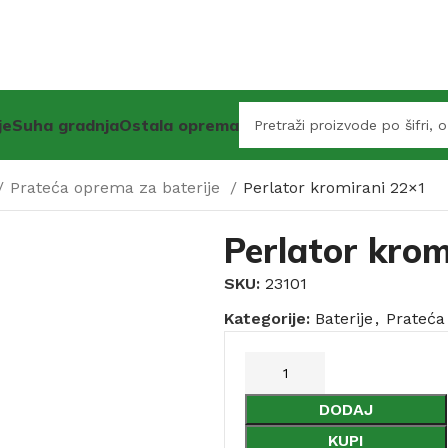
je
Suha gradnja
Ostala oprema
Prateća oprema za baterije
Perlator kromirani 22×1
Perlator krom
SKU:
23101
Kategorije:
Baterije
,
Prateća
DODAJ
KUPI