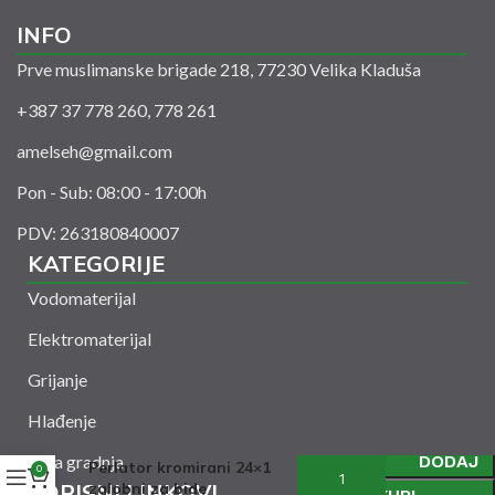
INFO
Prve muslimanske brigade 218, 77230 Velika Kladuša
+387 37 778 260, 778 261
amelseh@gmail.com
Pon - Sub: 08:00 - 17:00h
PDV: 263180840007
KATEGORIJE
Vodomaterijal
Elektromaterijal
Grijanje
Hlađenje
Suha gradnja
DODAJ
Perlator kromirani 24×1
0
KORISNI LINKOVI
zglobni za bide