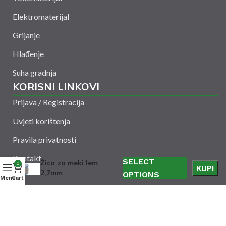
Elektromaterijal
Grijanje
Hlađenje
Suha gradnja
KORISNI LINKOVI
Prijava / Registracija
Uvjeti korištenja
Pravila privatnosti
Kontakt
SELECT
Žica za meki lem
0
KUPI
2,7mm
OPTIONS
Menu
Cart
Amelšeh d.o.o. © 2024. Sva prava zadržana. Powered
by
CODUS