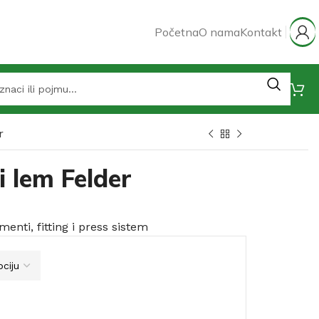
Početna
O nama
Kontakt
r
 lem Felder
menti, fitting i press sistem