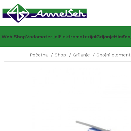
Web Shop
Vodomaterijal
Elektromaterijal
Grijanje
Hlađen
Početna
Shop
Grijanje
Spojni elementi