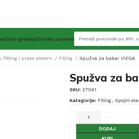
je
Suha gradnja
Ostala oprema
, fitting i press sistem
Fiting
Spužva za bakar VIEGA
Spužva za b
SKU:
27041
Kategorije:
Fiting
,
Spojni ele
DODAJ
KUPI