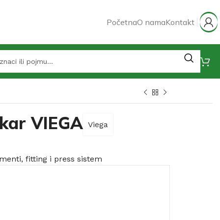
Početna
O nama
Kontakt
akar VIEGA
Viega
menti, fitting i press sistem