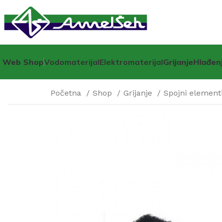
Web Shop
Vodomaterijal
Elektromaterijal
Grijanje
Hlađen
Početna
Shop
Grijanje
Spojni elementi