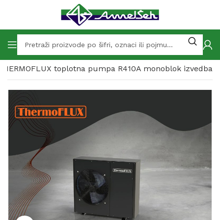
THERMOFLUX toplotna pumpa R410A monoblok izvedba