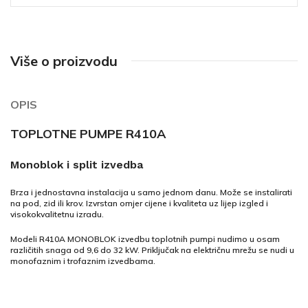
Više o proizvodu
OPIS
TOPLOTNE PUMPE R410A
Monoblok i split izvedba
Brza i jednostavna instalacija u samo jednom danu. Može se instalirati
na pod, zid ili krov. Izvrstan omjer cijene i kvaliteta uz lijep izgled i
visokokvalitetnu izradu.
Modeli R410A MONOBLOK izvedbu toplotnih pumpi nudimo u osam
različitih snaga od 9,6 do 32 kW. Priključak na električnu mrežu se nudi u
monofaznim i trofaznim izvedbama.