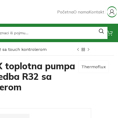
Početna
O nama
Kontakt
 sa touch kontrolerom
toplotna pumpa
Thermoflux
edba R32 sa
lerom