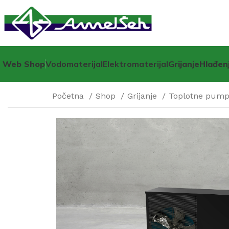
Web Shop
Vodomaterijal
Elektromaterijal
Grijanje
Hlađen
Početna
Shop
Grijanje
Toplotne pum