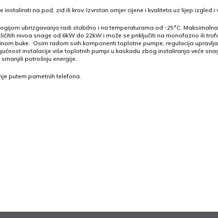
talirati na pod, zid ili krov. Izvrstan omjer cijene i kvaliteta uz lijep izgled i
ogijom ubrizgavanja radi stabilno i na temperaturama od -25°C. Maksimaln
itih nivoa snage od 6kW do 22kW i može se priključiti na monofazno ili trofa
zinom buke. Osim radom svih komponenti toplotne pumpe, regulacija upravlja
ćnost instalacije više toplotnih pumpi u kaskadu zbog instaliranja veće snage
manjili potrošnju energije.
nje putem pametnih telefona.