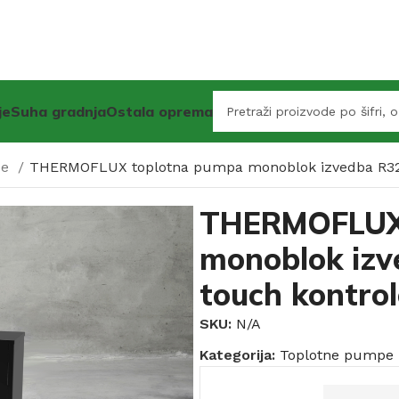
je
Suha gradnja
Ostala oprema
pe
THERMOFLUX toplotna pumpa monoblok izvedba R32
THERMOFLUX 
monoblok izv
touch kontro
SKU:
N/A
Kategorija:
Toplotne pumpe