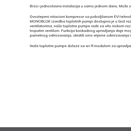
Brza i jednostavna instalacija u samo jednom danu. Može se ins
Dvostepeni rotacioni kompresor sa poboljšanom EVI tehnol
MONOBLOK izvedba toplotnih pumpi dostupna je u šest različ
ventilatorima, naše toplotne pumpe rade sa vrlo niskom ra
troputim ventilom. Funkcija kaskadnog upravljanja daje mogu
pametnog odmrzavanja, skratili smo vrijeme odmrzavanja i s
Naše toplotne pumpe dolaze sa wi-fi modulom za upravlja