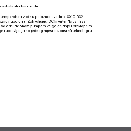
 visokokvalitetnu izradu.
a temperatura vode u polaznom vodu je 60°C. R32
zno napajanje. Zahvaljujući DC Inverter “brushless”
 sa cirkulacionom pumpom kruga grijanja i preklopnim
 i upravljanja sa jednog mjesta. Koristeći tehnologiju