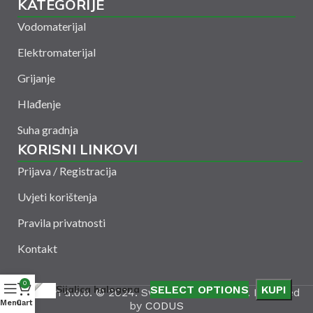
KATEGORIJE
Vodomaterijal
Elektromaterijal
Grijanje
Hlađenje
Suha gradnja
KORISNI LINKOVI
Prijava / Registracija
Uvjeti korištenja
Pravila privatnosti
Kontakt
0
Sijalica halogena
SELECT OPTIONS
KUPI
Amelšeh d.o.o. © 2024. Sva prava zadržana. Powered
Menu
Cart
by
CODUS