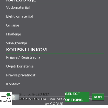
Vodomaterijal
Elektromaterijal
Grijanje
Hlađenje
Suha gradnja
KORISNI LINKOVI
Prijava / Registracija
Uvjeti korištenja
Pravila privatnosti
Kontakt
SELECT
Sijalica E-LED E27
0
KUPI
Amelšeh d.o.o. © 2024. Sva prava zadržana. Powered
MEGGA LIGHT
OPTIONS
Menu
Cart
by
CODUS