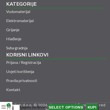
KATEGORIJE
Vodomaterijal
Elektromaterijal
Grijanje
Hlađenje
Suha gradnja
KORISNI LINKOVI
Prijava / Registracija
Uvjeti korištenja
Pravila privatnosti
Kontakt
Amelšeh d.o.o. © 2024. Sva prava zadržana. Powered
0
Ljepilo za drvo
SELECT OPTIONS
KUPI
by
CODUS